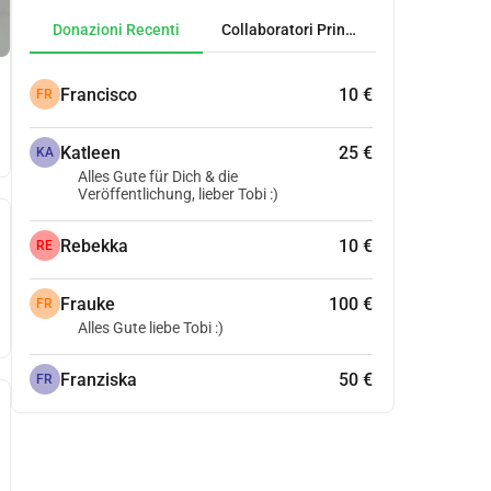
Donazioni Recenti
Collaboratori Principali
Francisco
10 €
FR
Katleen
25 €
KA
Alles Gute für Dich & die
Veröffentlichung, lieber Tobi :)
Rebekka
10 €
RE
Frauke
100 €
FR
Alles Gute liebe Tobi :)
Franziska
50 €
FR