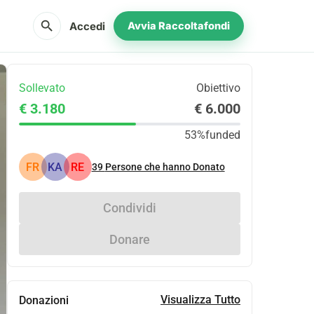
search
Accedi
Avvia Raccoltafondi
Sollevato
Obiettivo
€ 3.180
€ 6.000
53%
funded
FR
KA
RE
39
Persone che hanno Donato
Condividi
Donare
Visualizza Tutto
Donazioni