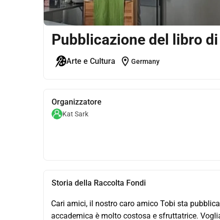
Pubblicazione del libro di
location_on
Arte e Cultura
Germany
Organizzatore
Kat Sark
Storia della Raccolta Fondi
Cari amici, il nostro caro amico Tobi sta pubblican
accademica è molto costosa e sfruttatrice. Vogliam