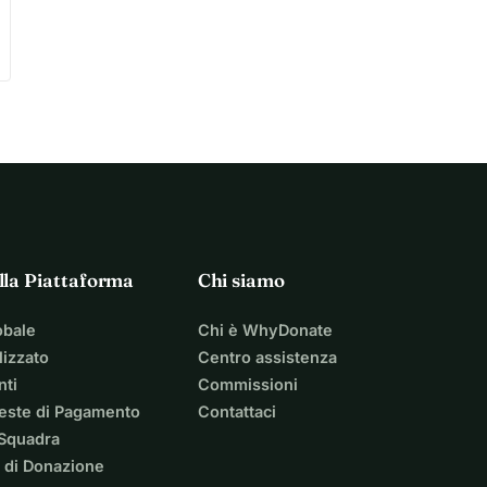
lla Piattaforma
Chi siamo
obale
Chi è WhyDonate
izzato
Centro assistenza
nti
Commissioni
ieste di Pagamento
Contattaci
 Squadra
 di Donazione