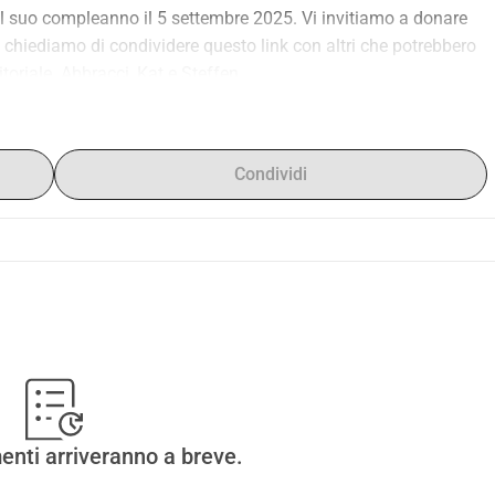
il suo compleanno il 5 settembre 2025. Vi invitiamo a donare 
i chiediamo di condividere questo link con altri che potrebbero 
toriale. Abbracci, Kat e Steffen
ndo la sua dissertazione come libro. L'industria editoriale 
o aiutarlo a raccogliere i fondi necessari per coprire i costi di 
uo compleanno il 5 settembre 2025. Vi invitiamo a donare 
Condividi
i preghiamo di condividere questo link anche con altri che 
Cordiali saluti, Kat e Steffen
enti arriveranno a breve.