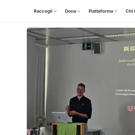
Raccogli
expand_more
Dona
expand_more
Piattaforma
expand_more
Chi 