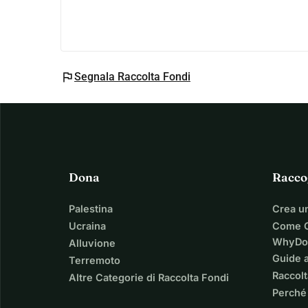
flag
Segnala Raccolta Fondi
Dona
Racco
Palestina
Crea u
Ucraina
Come C
WhyDo
Alluvione
Guide a
Terremoto
Raccolt
Altre Categorie di Raccolta Fondi
Perché