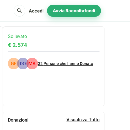
search
Accedi
Avvia Raccoltafondi
Sollevato
€ 2.574
GE
DO
MA
32
Persone che hanno Donato
Condividi
Donare
Visualizza Tutto
Donazioni