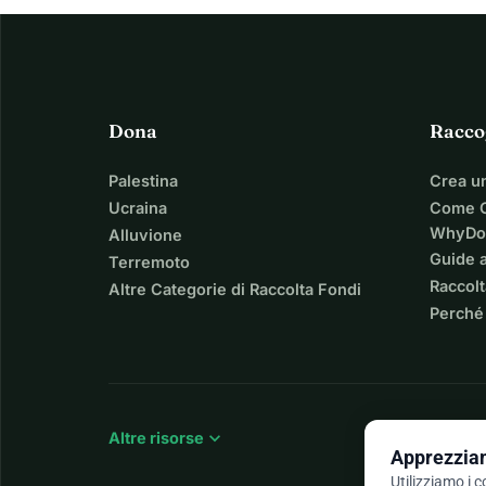
Dona
Racco
Palestina
Crea u
Ucraina
Come C
WhyDo
Alluvione
Guide a
Terremoto
Raccolt
Altre Categorie di Raccolta Fondi
Perché
expand_more
Altre risorse
Apprezziam
Utilizziamo i 