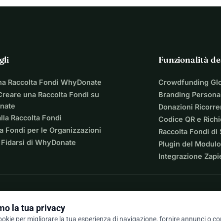
gli
Funzionalità de
na Raccolta Fondi WhyDonate
Crowdfunding Gl
reare una Raccolta Fondi su
Branding Personal
nate
Donazioni Ricorre
lla Raccolta Fondi
Codice QR e Rich
a Fondi per le Organizzazioni
Raccolta Fondi di
 Fidarsi di WhyDonate
Plugin del Modulo
Integrazione Zapi
o la tua privacy
cookie per migliorare la tua esperienza di navigazione, fornire annunci o c