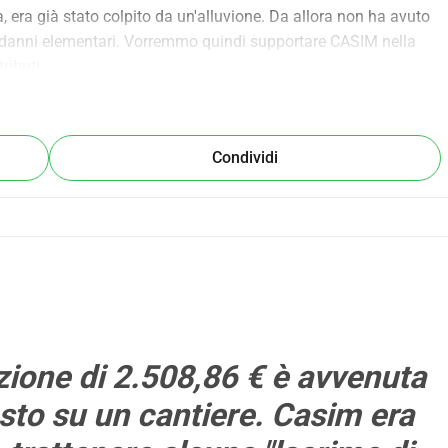
, era già stato colpito da un'alluvione. Da allora non ha avuto 
o i danni elementari. Vorremmo quindi supportare CASIM nella 
ributi.
Condividi
ione di 2.508,86 € è avvenuta
sto su un cantiere. Casim era