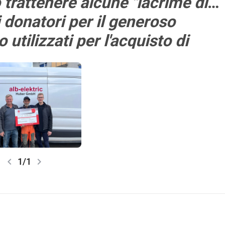
 trattenere alcune "lacrime di
i donatori per il generoso
 utilizzati per l'acquisto di
chevron_left
chevron_right
1/1