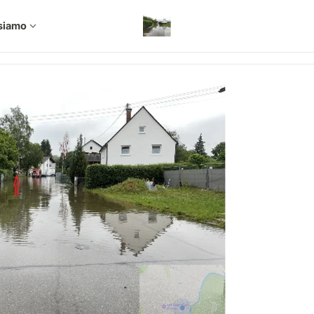
siamo
expand_more