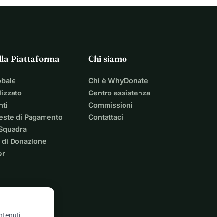
lla Piattaforma
Chi siamo
obale
Chi è WhyDonate
izzato
Centro assistenza
nti
Commissioni
ieste di Pagamento
Contattaci
 Squadra
 di Donazione
er
ontenuti