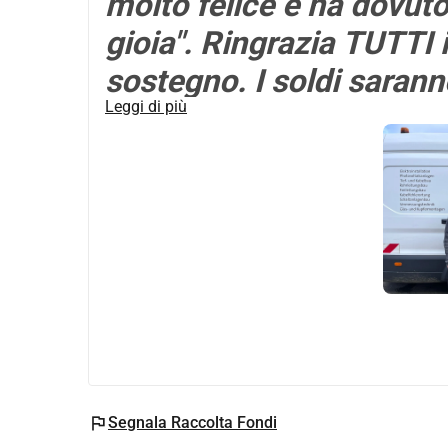
molto felice e ha dovuto
gioia". Ringrazia TUTTI 
sostegno. I soldi saranno
Leggi di più
mobili e per la cucina.
flag
Segnala Raccolta Fondi