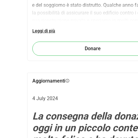
e del soggiorno è stato distrutto. Qualche anno fa
la possibilità di assicurare il suo edificio contr
sua ricostruzione privata e speriamo in molti cont
Cari saluti,
Leggi di più
Max Rieber e Harald Ortmann
Donare
Aggiornamenti
info
4 July 2024
La consegna della donaz
oggi in un piccolo conte