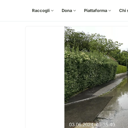
Raccogli
expand_more
Dona
expand_more
Piattaforma
expand_more
Chi 