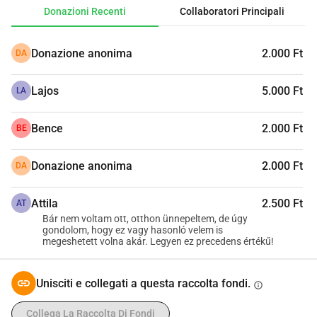
Donazioni Recenti
Collaboratori Principali
Donazione anonima
2.000 Ft
DA
Lajos
5.000 Ft
LA
Bence
2.000 Ft
BE
Donazione anonima
2.000 Ft
DA
Attila
2.500 Ft
AT
Bár nem voltam ott, otthon ünnepeltem, de úgy
gondolom, hogy ez vagy hasonló velem is
megeshetett volna akár. Legyen ez precedens értékű!
Unisciti e collegati a questa raccolta fondi.
info
Collega La Raccolta Di Fondi