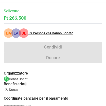
Sollevato
Ft 266.500
DA
LA
BE
59
Persone che hanno Donato
Condividi
Donare
Organizzatore
Donat Donat
Beneficiario
info
Donat
Coordinate bancarie per il pagamento