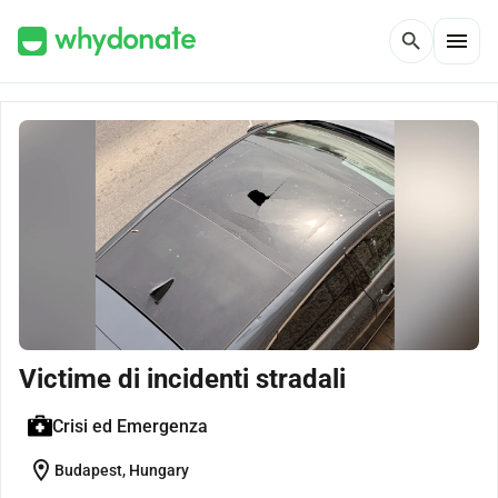
menu
search
Victime di incidenti stradali
Crisi ed Emergenza
location_on
Budapest, Hungary