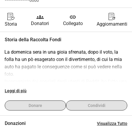
**************0000
groups
link
Donatori
Collegato
Storia
Aggiornamenti
Storia della Raccolta Fondi
La domenica sera in una gioia sfrenata, dopo il voto, la 
folla ha un pò esagerato con il divertimento, di cui la mia 
auto ha pagato le conseguenze come si può vedere nella 
foto.
Incoraggiato dai consigli degli utenti di Reddit, ho fatto una 
cosa del genere, grazie di cuore a ogni singolo forint!
Leggi di più
L'importo obiettivo: 560.000.ft. Fino ad ora questa è stata 
l'offerta più economica che ho ricevuto.
Donare
Condividi
Storia completa: 
https://www.reddit.com/r/magyar/s/TeY6TXOXwx
Donazioni
Visualizza Tutto
Grazie in futuro a tutti!