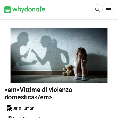
menu
search
<em>Vittime di violenza
domestica</em>
Diritti Umani