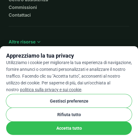
Commissioni
Contattaci
expand_more
Altre risorse
Apprezziamo la tua privacy
Utilizziamo i cookie per migliorare la tua esperienza di navigazione,
fornire annunci o contenuti personalizzati e analizzare il nostro
arrow_drop_down
It
traffico. Facendo clic su "Accetta tutto", acconsenti al nostro
utilizzo dei cookie. Per saperne di più, dai un'occhiata al
★★★★★
4,9 / 5 basato su oltre 500 recensioni
nostro
politica sulla privacy e sui cookie
.
Gestisci preferenze
© 2012–2026
WhyDonate
Privacy e cookie
Rifiuta tutto
cookie
Termini e condizioni
Impostazioni Cookie
stripe
Fatto in Europa
★
Partner Verificato
check
Accetta tutto