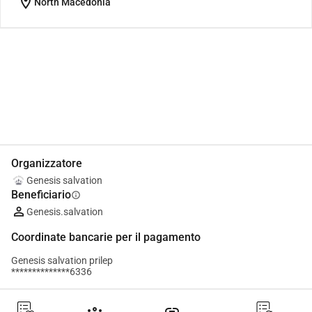
location_on
North Macedonia
Condividi
Donare
Organizzatore
Genesis salvation
Beneficiario
info
Genesis.salvation
Coordinate bancarie per il pagamento
Genesis salvation prilep
**************6336
groups
link