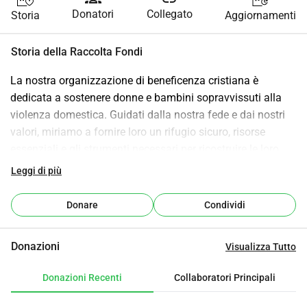
Donatori
Collegato
Storia
Aggiornamenti
Storia della Raccolta Fondi
La nostra organizzazione di beneficenza cristiana è 
dedicata a sostenere donne e bambini sopravvissuti alla 
violenza domestica. Guidati dalla nostra fede e dai nostri 
valori, miriamo a fornire loro un rifugio sicuro, risorse 
essenziali e gli strumenti necessari per ricostruire le loro 
vite libere da paura e danno. La violenza domestica è un 
Leggi di più
problema diffuso che lascia cicatrici fisiche, emotive e 
psicologiche durevoli. La nostra missione è quella di 
Donare
Condividi
responsabilizzare i sopravvissuti, ripristinare il loro senso di 
sicurezza e aiutarli a riprendere il controllo sul proprio 
Donazioni
Visualizza Tutto
futuro, riflettendo l'amore e la compassione di Dio in tutto 
ciò che facciamo.
Donazioni Recenti
Collaboratori Principali
Come Aiutiamo
Ci concentriamo sull'affrontare le esigenze immediate e a 