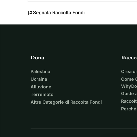
flag
Segnala Raccolta Fondi
Dona
Racco
Palestina
Crea u
Ucraina
Come C
WhyDo
Alluvione
Guide a
Terremoto
Raccolt
Altre Categorie di Raccolta Fondi
Perché