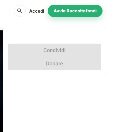
search
Accedi
Avvia Raccoltafondi
Condividi
Donare