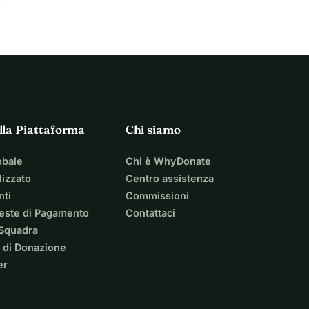
lla Piattaforma
Chi siamo
obale
Chi è WhyDonate
izzato
Centro assistenza
nti
Commissioni
ieste di Pagamento
Contattaci
 Squadra
 di Donazione
er