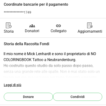
Coordinate bancarie per il pagamento
**************1749
groups
link
Donatori
Collegato
Storia
Aggiornamenti
Storia della Raccolta Fondi
Il mio nome è Mick Lenhardt e sono il proprietario di NO 
COLORINGBOOK Tattoo a Neubrandenburg.
Ho costruito questo studio da solo passo dopo passo, 
senza una grande rete alle spalle. Non è mai stato solo un 
lavoro per me, ma un luogo per l'arte, l'identità e incontri 
autentici.
Leggi di più
Poi è arrivato un taglio inaspettato: ho dovuto andare in 
ospedale.
Donare
Condividi
In quel periodo non ho potuto lavorare. L'attività si è 