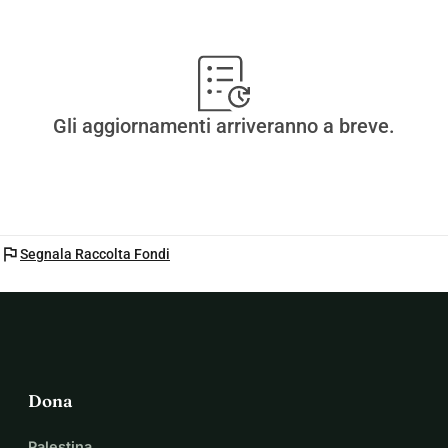
Grazie per aver letto e per il supporto.
Gli aggiornamenti arriveranno a breve.
flag
Segnala Raccolta Fondi
Dona
Palestina