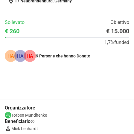
location_on
17 Neubrandenburg, Germany
Sollevato
Obiettivo
€ 260
€ 15.000
1,7%
funded
HA
HA
HA
9
Persone che hanno Donato
Condividi
Donare
Organizzatore
Torben Mundhenke
Beneficiario
info
Mick Lenhardt