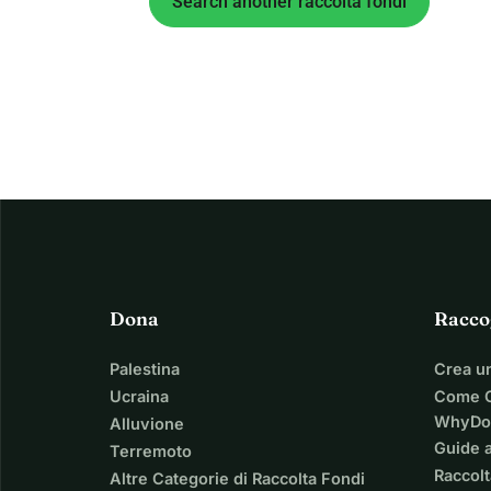
Search another raccolta fondi
Dona
Racco
Palestina
Crea u
Ucraina
Come C
WhyDo
Alluvione
Guide a
Terremoto
Raccolt
Altre Categorie di Raccolta Fondi