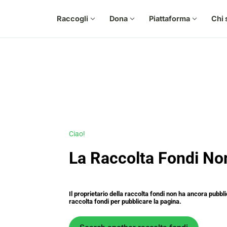
Raccogli
expand_more
Dona
expand_more
Piattaforma
expand_more
Chi 
Ciao!
La Raccolta Fondi No
Il proprietario della raccolta fondi non ha ancora pubbli
raccolta fondi per pubblicare la pagina.