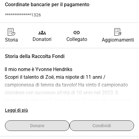
Coordinate bancarie per il pagamento
**************1326
groups
link
Donatori
Collegato
Storia
Aggiornamenti
Storia della Raccolta Fondi
Il mio nome è Yvonne Hendriks
Scopri il talento di Zoë, mia nipote di 11 anni / 
campionessa di tennis da tavolo! Ha vinto il campionato 
olandese con successo all'età di 10 anni nel 2023. Il 
risultato di allenarsi 3 ore al giorno, 7 giorni alla settimana 
(oltre alla scuola), partecipare a dei campi di tennis da 
Leggi di più
tavolo durante le vacanze e giocare partite di campionato 
nel fine settimana.
Donare
Condividi
Con risultati a livello nazionale ed internazionale, è pronta 