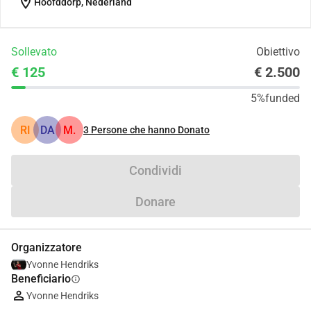
location_on
Hoofddorp, Nederland
Sollevato
Obiettivo
€ 125
€ 2.500
5%
funded
RI
DA
M.
3
Persone che hanno Donato
Condividi
Donare
Organizzatore
Yvonne Hendriks
Beneficiario
info
Yvonne Hendriks