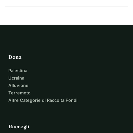
con altre piattaforme di raccolta fondi.
La maggior parte delle piattaforme applica una
commissione di piattaforma, una percentuale per
transazione più alta, o entrambe. La commissione di
piattaforma dello 0% di WhyDonate, combinata con
tariffe di elaborazione locali e basse, fa sì che una parte
maggiore di ogni donazione arrivi alla tua causa. Usa il
calcolatore qui sopra per confrontare le commissioni per
Dona
la tua situazione specifica.
Palestina
Ucraina
Alluvione
Terremoto
Altre Categorie di Raccolta Fondi
Raccogli