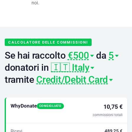
noi.
CALCOLATORE DELLE COMMISSIONI
Se hai raccolto
€500
da
5
donatori in
🇮🇹 Italy
tramite
Credit/Debit Card
WhyDonate
10,75 €
CONSIGLIATO
commissioni totali
Ricevi
489,25 €