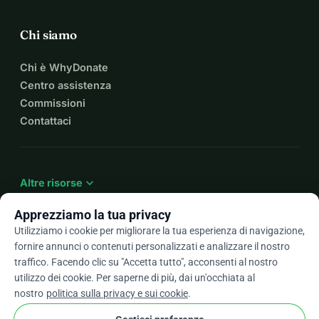
Chi siamo
Chi è WhyDonate
Centro assistenza
Commissioni
Contattaci
expand_more
Altre risorse
Apprezziamo la tua privacy
Utilizziamo i cookie per migliorare la tua esperienza di navigazione,
fornire annunci o contenuti personalizzati e analizzare il nostro
arrow_drop_down
It
traffico. Facendo clic su "Accetta tutto", acconsenti al nostro
utilizzo dei cookie. Per saperne di più, dai un'occhiata al
★★★★★
4,9 / 5 basato su oltre 500 recensioni
nostro
politica sulla privacy e sui cookie
.