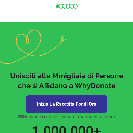
e utile. Davvero
supporto h
un'esperienza fantastica, la
possibile i
consiglio vivamente!
davvero gr
WhyDonate
Unisciti alle Mmigliaia di Persone
che si Affidano a WhyDonate
Inizia La Raccolta Fondi Ora
Nessun costo per avviare una raccolta fondi
1.000.000+