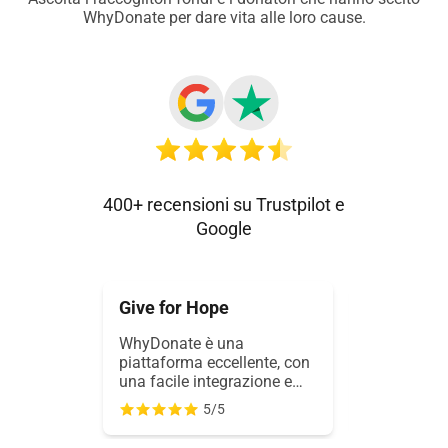
WhyDonate per dare vita alle loro cause.
400+ recensioni su Trustpilot e
Google
Give for Hope
Marian B
WhyDonate è una
Vaibhav mi
piattaforma eccellente, con
pazienteme
una facile integrazione e
creazione d
personalizzazione delle
fondi per 
5/5
campagne sul proprio sito,
lotta contro
oltre a un'assistenza rapida
sua saggez