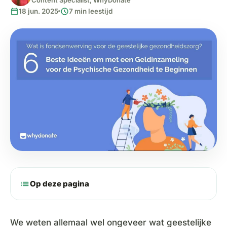
calendar_today
schedule
18 jun. 2025
7 min leestijd
list
Op deze pagina
We weten allemaal wel ongeveer wat geestelijke