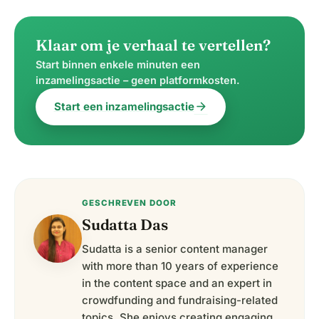
Klaar om je verhaal te vertellen?
Start binnen enkele minuten een
inzamelingsactie – geen platformkosten.
arrow_forward
Start een inzamelingsactie
GESCHREVEN DOOR
Sudatta Das
Sudatta is a senior content manager
with more than 10 years of experience
in the content space and an expert in
crowdfunding and fundraising-related
topics. She enjoys creating engaging