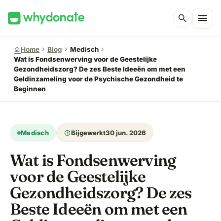
menu
search
chevron_right
chevron_right
chevron_right
home
Home
Blog
Medisch
Wat is Fondsenwerving voor de Geestelijke
Gezondheidszorg? De zes Beste Ideeën om met een
Geldinzameling voor de Psychische Gezondheid te
Beginnen
update
Medisch
Bijgewerkt
30 jun. 2026
Wat is Fondsenwerving
voor de Geestelijke
Gezondheidszorg? De zes
Beste Ideeën om met een