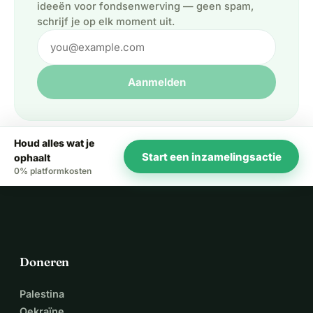
ideeën voor fondsenwerving — geen spam,
schrijf je op elk moment uit.
Aanmelden
Houd alles wat je
Start een inzamelingsactie
ophaalt
0% platformkosten
Doneren
Palestina
Oekraïne