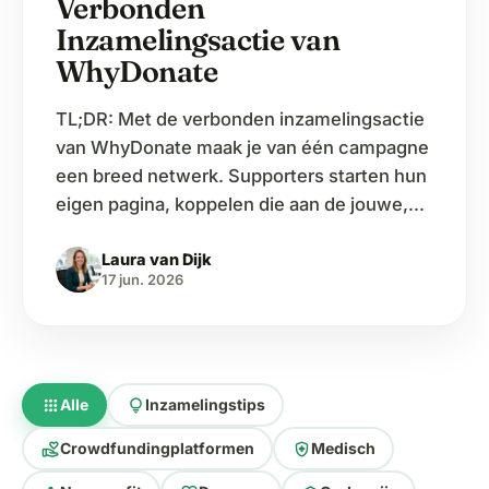
Verbonden
Inzamelingsactie van
WhyDonate
TL;DR: Met de verbonden inzamelingsactie
van WhyDonate maak je van één campagne
een breed netwerk. Supporters starten hun
eigen pagina, koppelen die aan de jouwe,
en alle donaties tellen automatisch op bij
Laura van Dijk
het gezamenlijke doel. Elke deelnemer
17 jun. 2026
bereikt zijn eigen netwerk — met zijn eigen
verhaal. Geen gedeeld dashboard, geen
gedoe: gewoon meer mensen, meer…
apps
lightbulb
Alle
Inzamelingstips
volunteer_activism
health_and_safety
Crowdfundingplatformen
Medisch