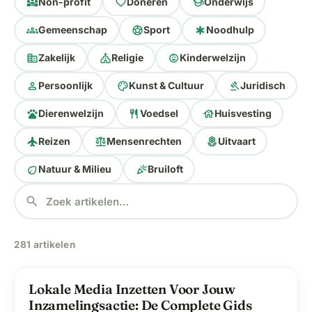
diversity_3
favorite
school
Non-profit
Doneren
Onderwijs
groups
sports_soccer
emergency
Gemeenschap
Sport
Noodhulp
corporate_fare
church
child_care
Zakelijk
Religie
Kinderwelzijn
person
palette
gavel
Persoonlijk
Kunst & Cultuur
Juridisch
pets
restaurant
house
Dierenwelzijn
Voedsel
Huisvesting
flight
balance
local_florist
Reizen
Mensenrechten
Uitvaart
eco
celebration
Natuur & Milieu
Bruiloft
search
281 artikelen
Lokale Media Inzetten Voor Jouw
label
Blog
Inzamelingsactie: De Complete Gids