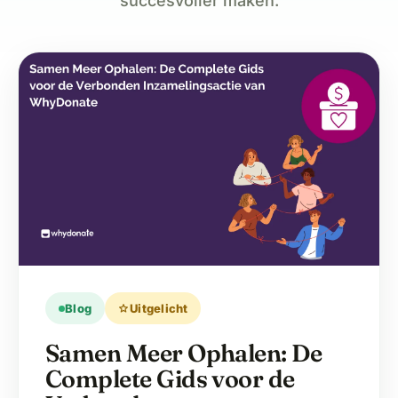
succesvoller maken.
Blog
star
Uitgelicht
Samen Meer Ophalen: De
Complete Gids voor de