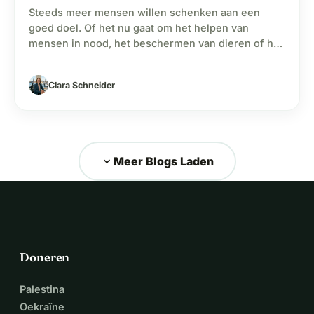
Steeds meer mensen willen schenken aan een
goed doel. Of het nu gaat om het helpen van
mensen in nood, het beschermen van dieren of het
ondersteunen van onderwijsprojecten – een
donatie kan een groot verschil maken. Toch vragen
Clara Schneider
veel mensen zich af: Hoe doneer je veilig? En hoe
weet je of een goed doel…
expand_more
Meer Blogs Laden
Doneren
Palestina
Oekraïne