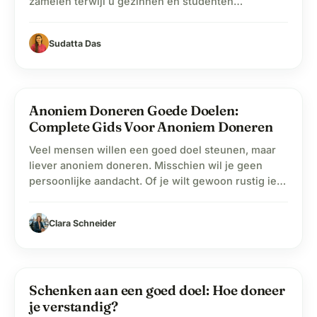
zamelen terwijl u gezinnen en studenten
daadwerkelijk helpt. Het begin van het schooljaar is
hét moment waarop studenten en ouders ervoor
Sudatta Das
zorgen dat ze de nodige schoolbenodigdheden
hebben. In plaats van te vragen om donaties of
producten te verkopen die niemand wil,…
Anoniem Doneren Goede Doelen:
label
Donaties
Complete Gids Voor Anoniem Doneren
Veel mensen willen een goed doel steunen, maar
liever anoniem doneren. Misschien wil je geen
persoonlijke aandacht. Of je wilt gewoon rustig iets
goeds doen zonder dat anderen het weten.
Gelukkig is anoniem doneren aan goede doelen
Clara Schneider
tegenwoordig eenvoudig. Met online platforms
zoals WhyDonate kun je veilig en snel geld geven
zonder dat jouw naam…
Schenken aan een goed doel: Hoe doneer
label
Goede Doelen
je verstandig?