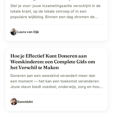
Stel je voor: jouw inzamelingsactie verschijnt in de
lokale krant, op de lokale omroep of in een
populaire wijkblog. Binnen een dag stromen de
donaties binnen van mensen die je nooit
persoonlijk hebt gevraagd. Dat is de kracht van
Laura van Dijk
lokale media — en met WhyDonate maak je daar
optimaal gebruik van. In deze gids lees…
Hoe je Effectief Kunt Doneren aan
label
Blog
Weeskinderen: een Complete Gids om
het Verschil te Maken
Doneren aan een weeskind verandert meer dan
een moment — het kan een toekomst veranderen.
Jouw steun biedt voedsel, onderwijs, zorg en hoop
waar die het hardst nodig zijn. Voor kinderen die
hun ouders hebben verloren, is elke bijdrage een
Samriddhi
reddingslijn. De meeste zijn afhankelijk van
organisaties die hen in hun dagelijks leven helpen.