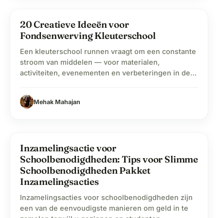
De…
20 Creatieve Ideeën voor
school
Onderwijs
Fondsenwerving Kleuterschool
Een kleuterschool runnen vraagt om een constante
stroom van middelen — voor materialen,
activiteiten, evenementen en verbeteringen in de
klas. Omdat budgetten vaak beperkt zijn, is
fondsenwerving een onmisbaar onderdeel
Mehak Mahajan
geworden om alles soepel te laten verlopen. En
daar komen ideeën voor fondsenwerving op de
kleuterschool om de hoek kijken. Niet de
ingewikkelde soort die…
Inzamelingsactie voor
school
Onderwijs
Schoolbenodigdheden: Tips voor Slimme
Schoolbenodigdheden Pakket
Inzamelingsacties
Inzamelingsacties voor schoolbenodigdheden zijn
een van de eenvoudigste manieren om geld in te