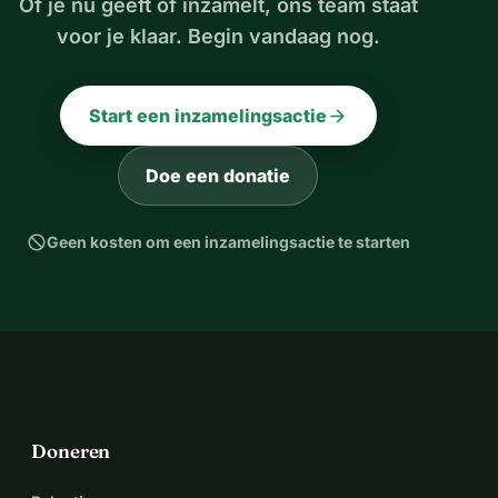
Of je nu geeft of inzamelt, ons team staat
voor je klaar. Begin vandaag nog.
arrow_forward
Start een inzamelingsactie
Doe een donatie
block
Geen kosten om een inzamelingsactie te starten
Doneren