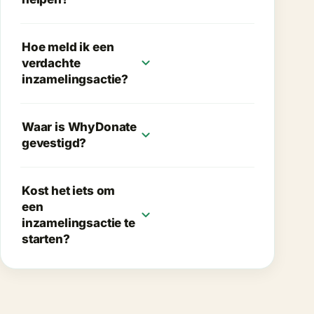
Hoe meld ik een
expand_more
verdachte
inzamelingsactie?
Waar is WhyDonate
expand_more
gevestigd?
Kost het iets om
een
expand_more
inzamelingsactie te
starten?