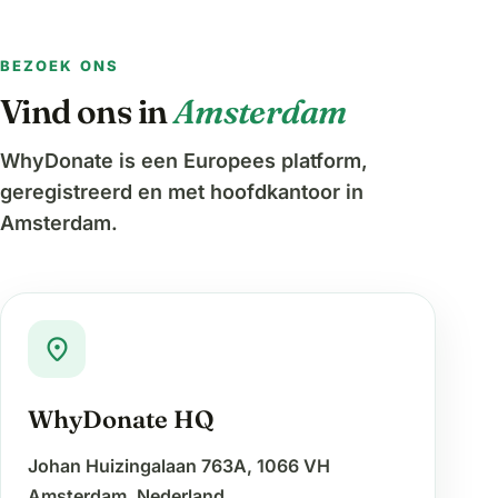
BEZOEK ONS
Vind ons in
Amsterdam
WhyDonate is een Europees platform,
geregistreerd en met hoofdkantoor in
Amsterdam.
location_on
WhyDonate HQ
Johan Huizingalaan 763A, 1066 VH
Amsterdam, Nederland