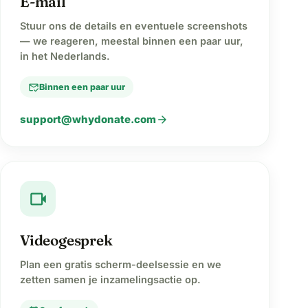
E-mail
Stuur ons de details en eventuele screenshots
— we reageren, meestal binnen een paar uur,
in het Nederlands.
mark_email_read
Binnen een paar uur
arrow_forward
support@whydonate.com
videocam
Videogesprek
Plan een gratis scherm-deelsessie en we
zetten samen je inzamelingsactie op.