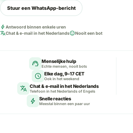
Stuur een WhatsApp-bericht
bolt
Antwoord binnen enkele uren
translate
sentiment_satisfied
Chat & e-mail in het Nederlands
Nooit een bot
Menselijke hulp
support_agent
Echte mensen, nooit bots
Elke dag, 9–17 CET
schedule
Ook in het weekend
Chat & e-mail in het Nederlands
translate
Telefoon in het Nederlands of Engels
Snelle reacties
bolt
Meestal binnen een paar uur