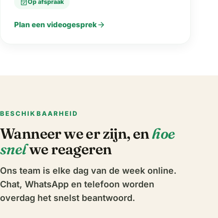
event_available
Op afspraak
arrow_forward
Plan een videogesprek
BESCHIKBAARHEID
Wanneer we er zijn, en
hoe
snel
we reageren
Ons team is elke dag van de week online.
Chat, WhatsApp en telefoon worden
overdag het snelst beantwoord.