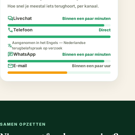
Hoe snel je meestal iets terughoort, per kanaal.
forum
Livechat
Binnen een paar minuten
call
Telefoon
Direct
Aangenomen in het Engels — Nederlandse
translate
terugbelafspraak op verzoek
chat
WhatsApp
Binnen een paar minuten
mail
E-mail
Binnen een paar uur
SAMEN OPZETTEN