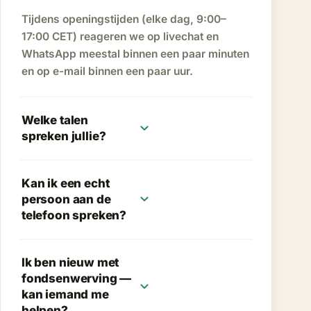
Tijdens openingstijden (elke dag, 9:00–
17:00 CET) reageren we op livechat en
WhatsApp meestal binnen een paar minuten
en op e-mail binnen een paar uur.
Welke talen
expand_more
spreken jullie?
Kan ik een echt
expand_more
persoon aan de
telefoon spreken?
Ik ben nieuw met
fondsenwerving —
expand_more
kan iemand me
helpen?