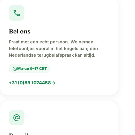
call
Bel ons
Praat met een echt persoon. We nemen
telefoontjes vooral in het Engels aan; een
Nederlandse terugbelafspraak kan altijd.
schedule
Ma–zo 9–17 CET
arrow_forward
+31 (0)85 1074458
alternate_email