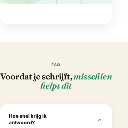
FAQ
Voordat je schrijft,
misschien
helpt dit
Hoe snel krijg ik
expand_more
antwoord?