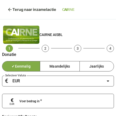
arrow_back
Terug naar inzamelactie
CAIRNE AISBL
1
2
3
4
Donatie
✔
Eenmalig
Maandelijks
Jaarlijks
Selecteer Valuta
€
arrow_drop_down
€
*
Voer bedrag in
EUR