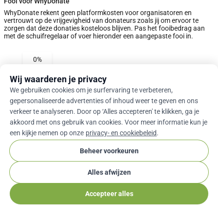
Fooi voor WhyDonate
WhyDonate rekent geen platformkosten voor organisatoren en
vertrouwt op de vrijgevigheid van donateurs zoals jij om ervoor te
zorgen dat deze donaties kosteloos blijven. Pas het fooibedrag aan
met de schuifregelaar of voer hieronder een aangepaste fooi in.
0%
Wij waarderen je privacy
Aangepaste Fooi Invoeren
We gebruiken cookies om je surfervaring te verbeteren,
gepersonaliseerde advertenties of inhoud weer te geven en ons
Volgende
verkeer te analyseren. Door op ‘Alles accepteren' te klikken, ga je
akkoord met ons gebruik van cookies. Voor meer informatie kun je
een kijkje nemen op onze
privacy- en cookiebeleid
.
arrow_drop_down
Nl
cookie
Beheer voorkeuren
Alles afwijzen
Accepteer alles