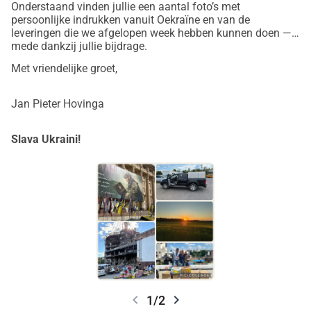
Onderstaand vinden jullie een aantal foto’s met
persoonlijke indrukken vanuit Oekraïne en van de
leveringen die we afgelopen week hebben kunnen doen —
mede dankzij jullie bijdrage.
Met vriendelijke groet,
Jan Pieter Hovinga
Slava Ukraini!
chevron_left
chevron_right
1/2