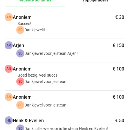
Recente donaties
Topbijdragers
Anoniem
€ 30
AN
Succes!
Dankjewel!!
SD
Arjen
€ 150
AR
Dankjewel voor je steun Arjen!
SD
Anoniem
€ 100
AN
Goed bezig, veel succs
Dankjewel voor je steun!
SD
Anoniem
€ 100
AN
Dankjewel voor je steun!
SD
Henk & Evelien
€ 50
HE
Dank jullie wel voor jullie steun Henk en Evelien!
SD