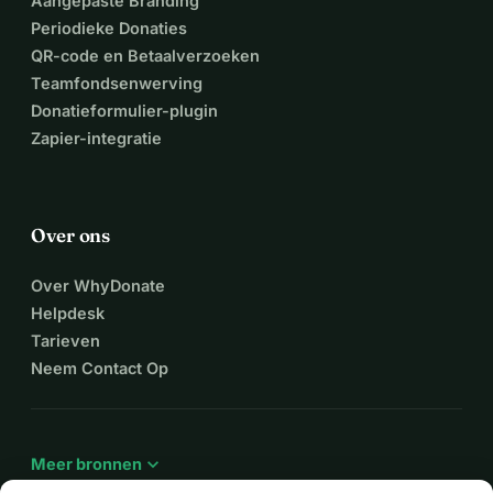
Aangepaste Branding
Periodieke Donaties
QR-code en Betaalverzoeken
Teamfondsenwerving
Donatieformulier-plugin
Zapier-integratie
Over ons
Over WhyDonate
Helpdesk
Tarieven
Neem Contact Op
expand_more
Meer bronnen