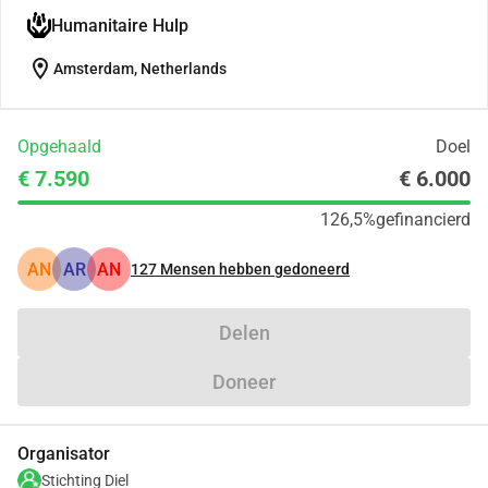
Humanitaire Hulp
location_on
Amsterdam, Netherlands
Opgehaald
Doel
€ 7.590
€ 6.000
126,5%
gefinancierd
AN
AR
AN
127
Mensen hebben gedoneerd
Delen
Doneer
Organisator
Stichting Diel