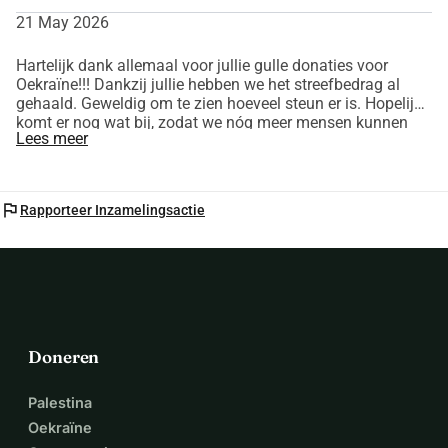
21 May 2026
Hartelijk dank allemaal voor jullie gulle donaties voor
Oekraïne!!! Dankzij jullie hebben we het streefbedrag al
gehaald. Geweldig om te zien hoeveel steun er is. Hopelijk
komt er nog wat bij, zodat we nóg meer mensen kunnen
Lees meer
helpen.
flag
Rapporteer Inzamelingsactie
Doneren
Palestina
Oekraïne