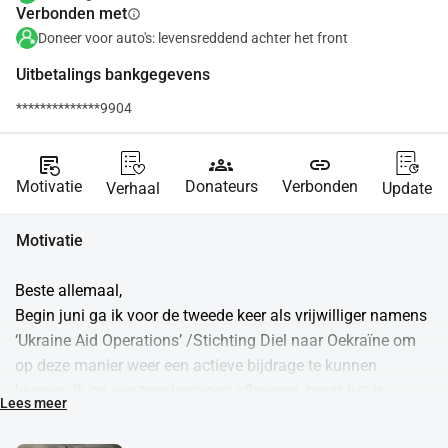
Verbonden met
info
Doneer voor auto's: levensreddend achter het front
Uitbetalings bankgegevens
**************9904
source_notes
groups
link
Motivatie
Donateurs
Verbonden
Verhaal
Update
Motivatie
Beste allemaal,
Begin juni ga ik voor de tweede keer als vrijwilliger namens 
‘Ukraine Aid Operations’ /Stichting Diel naar Oekraïne om 
op deze manier weer een actieve bijdrage te kunnen 
leveren. Ik ga een terreinwagen afleveren, maar het is 
Lees meer
daarnaast een mooie kans om twee 2kW‑powerstations 
(grote draagbare batterijen) mee te nemen. Deze zijn enorm 