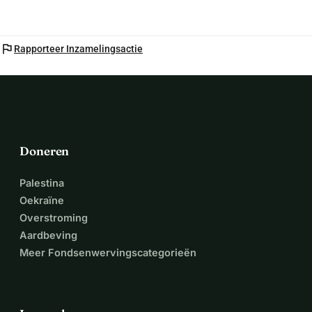
flag
Rapporteer Inzamelingsactie
Doneren
Palestina
Oekraïne
Overstroming
Aardbeving
Meer Fondsenwervingscategorieën