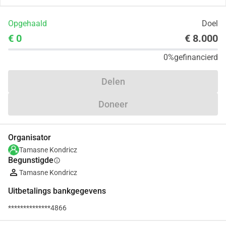
Opgehaald
Doel
€ 0
€ 8.000
0%
gefinancierd
Delen
Doneer
Organisator
Tamasne Kondricz
Begunstigde
info
Tamasne Kondricz
Uitbetalings bankgegevens
**************4866