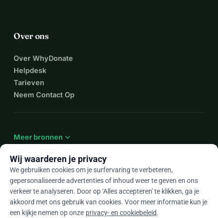
Over ons
Over WhyDonate
Helpdesk
Tarieven
Neem Contact Op
expand_more
Meer bronnen
Wij waarderen je privacy
We gebruiken cookies om je surfervaring te verbeteren,
gepersonaliseerde advertenties of inhoud weer te geven en ons
arrow_drop_down
Nl
verkeer te analyseren. Door op ‘Alles accepteren' te klikken, ga je
akkoord met ons gebruik van cookies. Voor meer informatie kun je
★★★★★
4,9 / 5 op basis van 500+ reviews
een kijkje nemen op onze
privacy- en cookiebeleid
.