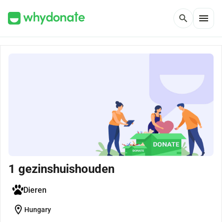
menu
search
1 gezinshuishouden
Dieren
location_on
Hungary