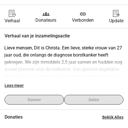
groups
link
Donateurs
Verbonden
Verhaal
Update
Verhaal van je inzamelingsactie
Lieve mensen, Dit is Christa. Een lieve, sterke vrouw van 27 
jaar oud, die onlangs de diagnose borstkanker heeft 
gekregen. We zijn inmiddels 2,5 jaar samen en hadden nog 
zoveel plannen voor de toekomst. Van gewone dagelijkse 
dingen tot mooie reizen en bijzondere momenten samen. 
Door deze diagnose staat ons leven ineens volledig op zijn 
Lees meer
kop. De komende tijd zal in het teken staan van 
onderzoeken, behandelingen en herstel. Juist daarom 
Doneer
Delen
willen we niet alleen bezig zijn met ziek zijn. We willen 
samen mooie herinneringen maken, genieten van de tijd die 
Donaties
Bekijk Alles
we hebben en dingen doen waar Christa gelukkig van 
wordt. Met deze inzamelingsactie hopen we geld op te 