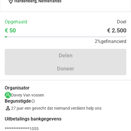
location_on
Hardenberg, Netherlands
Opgehaald
Doel
€ 50
€ 2.500
2%
gefinancierd
Delen
Doneer
Organisator
Davey Van vossen
Begunstigde
info
27 jaar een gevecht dat niemand verdient help ons
Uitbetalings bankgegevens
**************1055