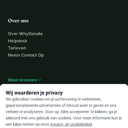
Over ons
Over WhyDonate
Helpdesk
Tarieven
Neem Contact Op
expand_more
Meer bronnen
Wij waarderen je privacy
We gebruiken cookies om je surfervaring te verbeteren,
gepersonaliseerde advertenties of inhoud weer te geven en ons
arrow_drop_down
Nl
verkeer te analyseren. Door op ‘Alles accepteren' te klikken, ga je
akkoord met ons gebruik van cookies. Voor meer informatie kun je
★★★★★
4,9 / 5 op basis van 500+ reviews
een kijkje nemen op onze
privacy- en cookiebeleid
.