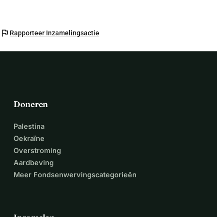
flag
Rapporteer Inzamelingsactie
Doneren
Palestina
Oekraïne
Overstroming
Aardbeving
Meer Fondsenwervingscategorieën