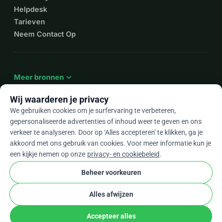
Helpdesk
Tarieven
Neem Contact Op
expand_more
Meer bronnen
Wij waarderen je privacy
We gebruiken cookies om je surfervaring te verbeteren,
gepersonaliseerde advertenties of inhoud weer te geven en ons
arrow_drop_down
Nl
verkeer te analyseren. Door op ‘Alles accepteren' te klikken, ga je
akkoord met ons gebruik van cookies. Voor meer informatie kun je
★★★★★
4,9 / 5 op basis van 500+ reviews
een kijkje nemen op onze
privacy- en cookiebeleid
.
Beheer voorkeuren
© 2012–2026
WhyDonate
Privacy en cookies
Alles afwijzen
cookie
Algemene voorwaarden
Cookie-instellingen
stripe
Gemaakt in Europa
★
Geverifieerde Partner
check
Accepteer alles