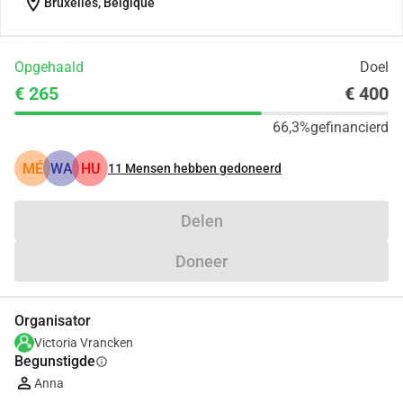
location_on
Bruxelles, Belgique
Opgehaald
Doel
€ 265
€ 400
66,3%
gefinancierd
MÉ
WA
HU
11
Mensen hebben gedoneerd
Delen
Doneer
Organisator
Victoria Vrancken
Begunstigde
info
Anna