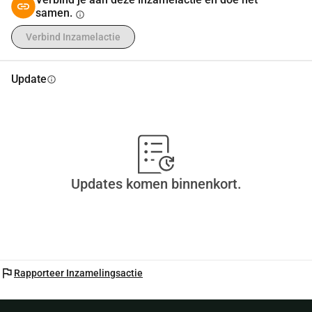
samen.
info
Verbind Inzamelactie
Update
info
Updates komen binnenkort.
flag
Rapporteer Inzamelingsactie