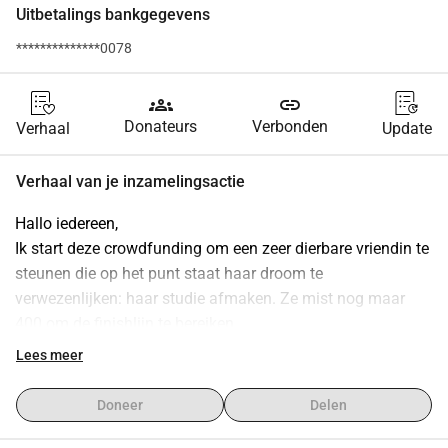
Uitbetalings bankgegevens
**************0078
groups
link
Donateurs
Verbonden
Verhaal
Update
Verhaal van je inzamelingsactie
Hallo iedereen,
Ik start deze crowdfunding om een zeer dierbare vriendin te 
steunen die op het punt staat haar droom te 
verwezenlijken: haar studie afmaken. Ze mist nog maar 
400 om de finishlijn te bereiken.
Lees meer
Helaas staat haar administratieve situatie haar in de weg 
om de benodigde financiering te verkrijgen. En toch... haar 
Doneer
Delen
leven is al een ware woelige zee geweest. Ondanks alle 