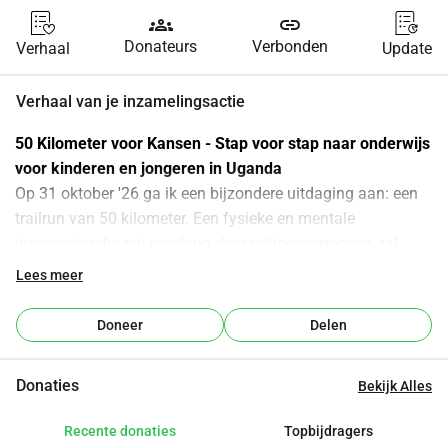
groups
link
Donateurs
Verbonden
Verhaal
Update
Verhaal van je inzamelingsactie
50 Kilometer voor Kansen - Stap voor stap naar onderwijs 
voor kinderen en jongeren in Uganda
Op 31 oktober '26 ga ik een bijzondere uitdaging aan: een 
trailrun van 50 kilometer. Een fysieke en mentale 
inspanning die mij urenlang doorzettingsvermogen zal 
vragen. Maar terwijl ik deze kilometers afleg, denk ik aan de 
Lees meer
kinderen en jongeren in Uganda voor wie de weg naar 
onderwijs elke dag een uitdaging is. Daarom loop ik deze 
Doneer
Delen
50 kilometer niet alleen voor mezelf, maar vooral voor de 
onderwijsprojecten van 
Child Care Africa Foundation
.
Donaties
Bekijk Alles
In Uganda is onderwijs geen vanzelfsprekendheid. Veel 
gezinnen beschikken niet over de financiële middelen om 
Recente donaties
Topbijdragers
schoolgeld, lesmaterialen of een vervolgopleiding te 