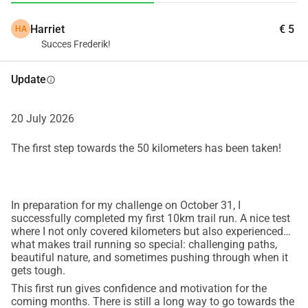
betalen. Terwijl juist onderwijs de sleutel is tot een betere 
Harriet
€ 5
HA
toekomst, meer zelfstandigheid en nieuwe kansen. Met 
Succes Frederik!
jouw steun kunnen we daadwerkelijk levens veranderen:
📚 € 30 per maand maakt het mogelijk dat één kind 
Update
info
basisonderwijs kan volgen.
🎓 € 50 per maand geeft één jongere toegang tot de 
middelbare school.
20 July 2026
🔧 € 86 per maand biedt één jongere een beroepsopleiding, 
The first step towards the 50 kilometers has been taken!
waarmee hij of zij een vak leert en zelfstandig een inkomen 
kan verdienen.
Elke euro die je doneert, draagt direct bij aan onderwijs en 
toekomstperspectief voor kinderen en jongeren die anders 
In preparation for my challenge on October 31, I
successfully completed my first 10km trail run. A nice test
achter zouden blijven. Mijn doel is om niet alleen de finish 
where I not only covered kilometers but also experienced
van deze 50 kilometer te halen, maar ook zoveel mogelijk 
what makes trail running so special: challenging paths,
kinderen en jongeren dichter bij hun droom van onderwijs 
beautiful nature, and sometimes pushing through when it
gets tough.
te brengen.
This first run gives confidence and motivation for the
Help jij mee?
 Sponsor mijn run en geef een kind de kans 
coming months. There is still a long way to go towards the
om te leren, te groeien en een toekomst op te bouwen.