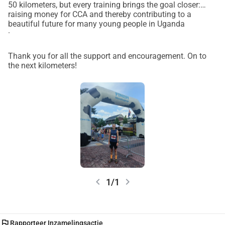
50 kilometers, but every training brings the goal closer:
50 kilometer. Eén missie. Honderden nieuwe kansen.
raising money for CCA and thereby contributing to a
Samen zetten we elke kilometer om in onderwijs. Iedere 
beautiful future for many young people in Uganda
.
stap telt. Iedere gift maakt verschil. ❤️ Doneer vandaag en 
loop samen met mij mee richting een betere toekomst voor 
Thank you for all the support and encouragement. On to
kinderen en jongeren in Uganda.
the next kilometers!
chevron_left
chevron_right
1/1
flag
Rapporteer Inzamelingsactie