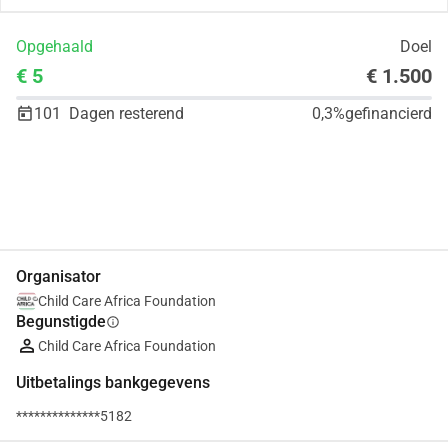
Opgehaald
Doel
€ 5
€ 1.500
101
Dagen resterend
0,3%
gefinancierd
Delen
Doneer
Organisator
Child Care Africa Foundation
Begunstigde
info
Child Care Africa Foundation
Uitbetalings bankgegevens
**************5182