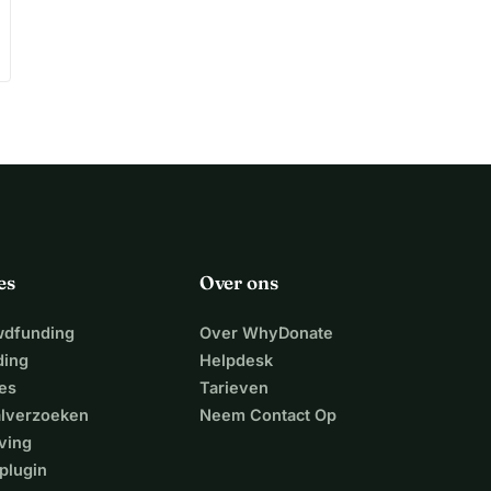
es
Over ons
wdfunding
Over WhyDonate
ding
Helpdesk
es
Tarieven
alverzoeken
Neem Contact Op
ving
plugin