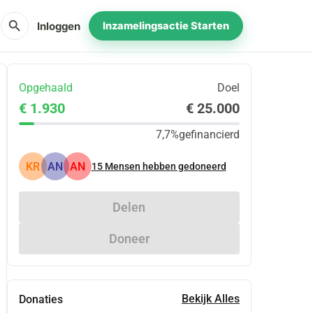
search
Inloggen
Inzamelingsactie Starten
Opgehaald
Doel
€ 1.930
€ 25.000
7,7%
gefinancierd
KR
AN
AN
15
Mensen hebben gedoneerd
Delen
Doneer
Bekijk Alles
Donaties