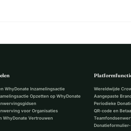
elen
Platformfuncti
een WhyDonate Inzamelingsactie
Wereldwijde Cro
zamelingsactie Opzetten op WhyDonate
Aangepaste Bran
nwervingsgidsen
Periodieke Donati
nwerving voor Organisaties
QR-code en Beta
 WhyDonate Vertrouwen
Teamfondsenwer
Donatieformulier-