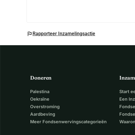
flag
Rapporteer Inzamelingsactie
Doneren
Inzam
Palestina
Start 
Oekraïne
Een In
Overstroming
Fondse
Aardbeving
Fondse
Meer Fondsenwervingscategorieën
Waarom