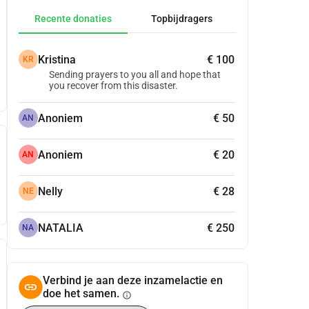
Recente donaties
Topbijdragers
Kristina
€ 100
KR
Sending prayers to you all and hope that
you recover from this disaster.
Anoniem
€ 50
AN
Anoniem
€ 20
AN
Nelly
€ 28
NE
NATALIA
€ 250
NA
Verbind je aan deze inzamelactie en
doe het samen.
info