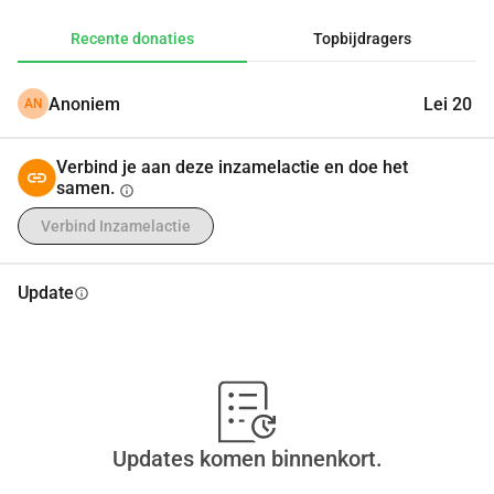
'
Recente donaties
Topbijdragers
Anoniem
Lei 20
AN
Verbind je aan deze inzamelactie en doe het
samen.
info
Verbind Inzamelactie
Update
info
Updates komen binnenkort.