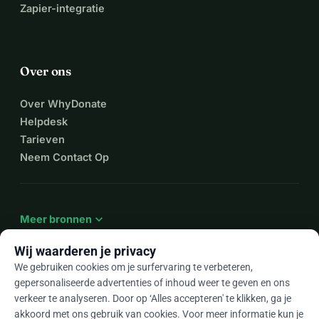
Zapier-integratie
Over ons
Over WhyDonate
Helpdesk
Tarieven
Neem Contact Op
expand_more
Meer bronnen
Wij waarderen je privacy
We gebruiken cookies om je surfervaring te verbeteren,
gepersonaliseerde advertenties of inhoud weer te geven en ons
arrow_drop_down
Nl
verkeer te analyseren. Door op ‘Alles accepteren' te klikken, ga je
akkoord met ons gebruik van cookies. Voor meer informatie kun je