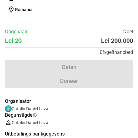
location_on
Romania
Opgehaald
Doel
Lei 20
Lei 200.000
0%
gefinancierd
Delen
Doneer
Organisator
Catalin Daniel Lazar
Begunstigde
info
Catalin Daniel Lazar
Uitbetalings bankgegevens