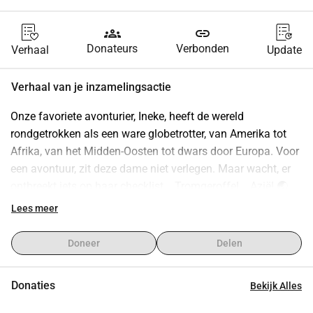
groups
link
Donateurs
Verbonden
Verhaal
Update
Verhaal van je inzamelingsactie
Onze favoriete avonturier, Ineke, heeft de wereld 
rondgetrokken als een ware globetrotter, van Amerika tot 
Afrika, van het Midden-Oosten tot dwars door Europa. Voor 
een avontuur, zit deze dame niet verlegen. Maar wacht, er 
ontbreekt iets op haar checklist... Tromgeroffel... Azië! 🌏
Lees meer
Ja, je leest het goed. Ineke heeft de pagodes van Thailand, 
de curry's van India en de paradijselijke stranden van 
Doneer
Delen
Indonesië nog nooit van dichtbij gezien.
Donaties
Bekijk Alles
Dus hier zijn we dan, op een missie om Ineke's reislust naar 
nieuwe hoogten te tillen, en we hebben jouw hulp nodig om 