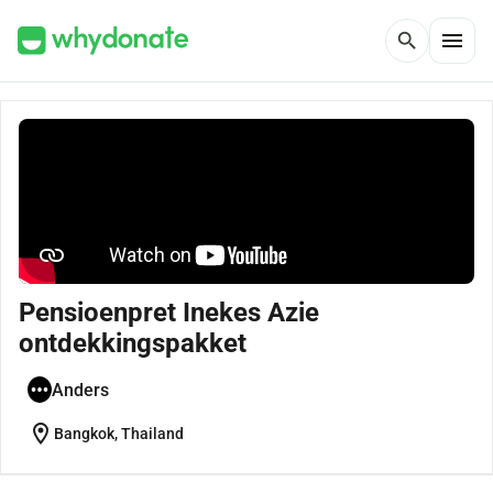
menu
search
Pensioenpret Inekes Azie
ontdekkingspakket
Anders
location_on
Bangkok, Thailand