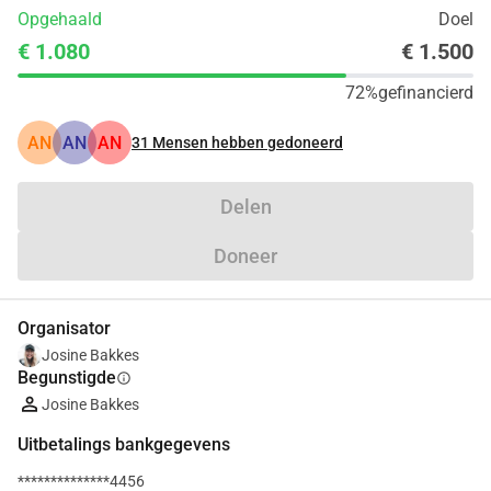
Opgehaald
Doel
€ 1.080
€ 1.500
72%
gefinancierd
AN
AN
AN
31
Mensen hebben gedoneerd
Delen
Doneer
Organisator
Josine Bakkes
Begunstigde
info
Josine Bakkes
Uitbetalings bankgegevens
**************4456