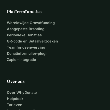
Heb je oude beentjes? Geen probleem, probeer dan op het 
Platformfuncties
terrein in de hoek te parkeren of net buiten het terrein.
Wereldwijde Crowdfunding
Aangepaste Branding
Periodieke Donaties
QR-code en Betaalverzoeken
Teamfondsenwerving
Donatieformulier-plugin
Zapier-integratie
Over ons
Over WhyDonate
Helpdesk
Tarieven