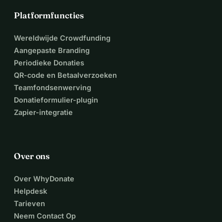
weinig. Ook een slok op een borrel kan het verschil maken.
Platformfuncties
Liefs, Sharon (in samenspraak met Suci Schilder en Petra)
Wereldwijde Crowdfunding
Aangepaste Branding
Periodieke Donaties
QR-code en Betaalverzoeken
Teamfondsenwerving
Donatieformulier-plugin
Zapier-integratie
Over ons
Over WhyDonate
Helpdesk
Tarieven
Neem Contact Op