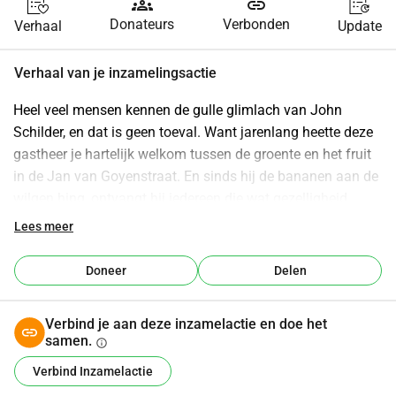
groups
link
Donateurs
Verbonden
Verhaal
Update
Verhaal van je inzamelingsactie
Heel veel mensen kennen de gulle glimlach van John 
Schilder, en dat is geen toeval. Want jarenlang heette deze 
gastheer je hartelijk welkom tussen de groente en het fruit 
in de Jan van Goyenstraat. En sinds hij de bananen aan de 
wilgen hing, ontvangt hij iedereen die wat gezelligheid 
zoekt met open armen in de Eerste Aanleg, het mooiste 
Lees meer
café in Heemstede.
Doneer
Delen
John is een harde werker en staat altijd voor iedereen klaar. 
Met zijn warme en scherpe blik ziet hij precies wat je nodig 
Verbind je aan deze inzamelactie en doe het
hebt. Een vriendelijk woord, even wat aandacht of 
samen.
info
simpelweg een nieuw drankje. De kans dat je lang met een 
Verbind Inzamelactie
leeg wijnglas staat, is dan ook 0.0 procent. Heb je een 