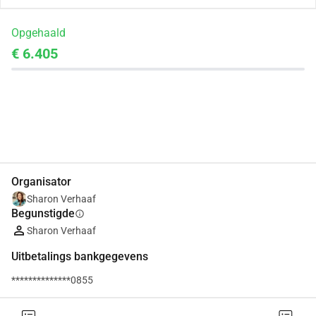
Opgehaald
€ 6.405
Delen
Doneer
Organisator
Sharon Verhaaf
Begunstigde
info
Sharon Verhaaf
Uitbetalings bankgegevens
**************0855