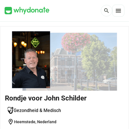
menu
search
Rondje voor John Schilder
Gezondheid & Medisch
location_on
Heemstede, Nederland