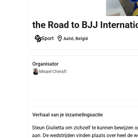
the Road to BJJ Internati
location_on
Sport
Aalst, België
Organisator
Misael Cheraft
Verhaal van je inzamelingsactie
Steun Giulietta om zichzelf te kunnen bewijzen o
aan. De wedstrijden vinden plaats over heel de w