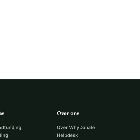
es
Over ons
wdfunding
Over WhyDonate
ding
Helpdesk