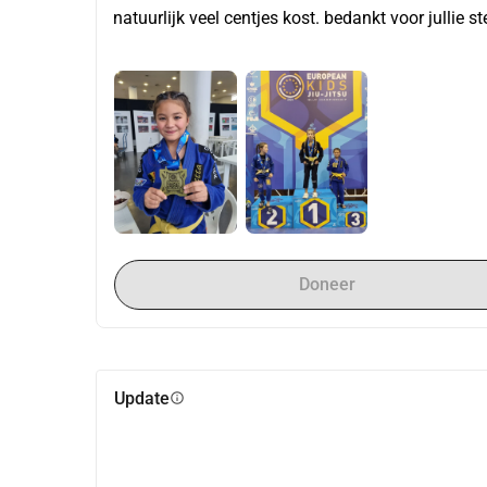
natuurlijk veel centjes kost. bedankt voor jullie st
Doneer
Update
info