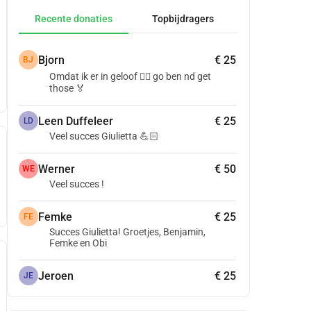
Recente donaties
Topbijdragers
Bjorn
€ 25
BJ
Omdat ik er in geloof 👍🏻 go ben nd get
those 🏅
Leen Duffeleer
€ 25
LD
Veel succes Giulietta 💪🏻
Werner
€ 50
WE
Veel succes !
Femke
€ 25
FE
Succes Giulietta! Groetjes, Benjamin,
Femke en Obi
Jeroen
€ 25
JE