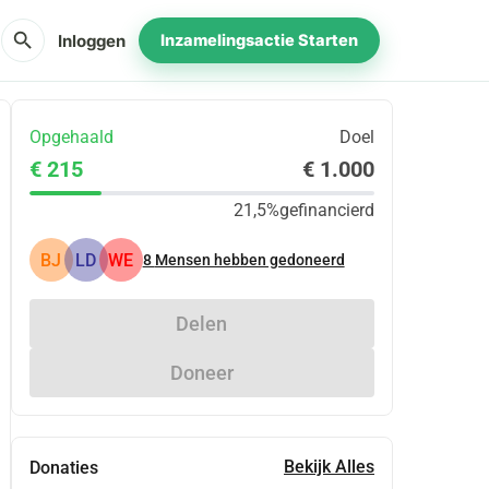
search
Inloggen
Inzamelingsactie Starten
Opgehaald
Doel
€ 215
€ 1.000
21,5%
gefinancierd
BJ
LD
WE
8
Mensen hebben gedoneerd
Delen
Doneer
Bekijk Alles
Donaties