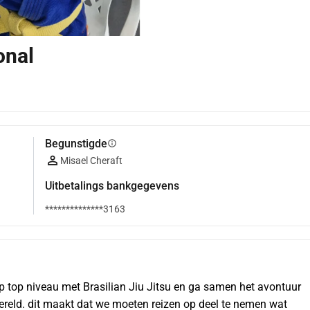
onal
Begunstigde
info
Misael Cheraft
Uitbetalings bankgegevens
**************3163
p top niveau met Brasilian Jiu Jitsu en ga samen het avontuur 
ereld. dit maakt dat we moeten reizen op deel te nemen wat 