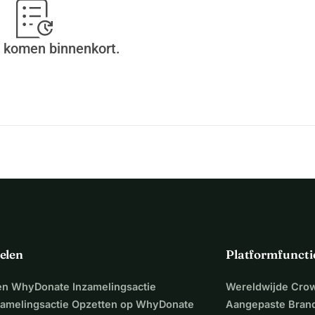
 komen binnenkort.
elen
Platformfuncti
een WhyDonate Inzamelingsactie
Wereldwijde Cro
zamelingsactie Opzetten op WhyDonate
Aangepaste Bran