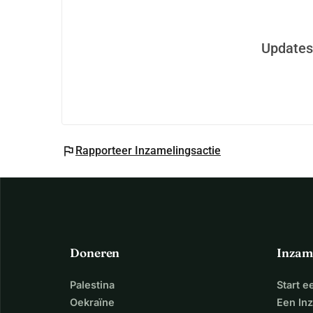
Updates
flag
Rapporteer Inzamelingsactie
Doneren
Inzam
Palestina
Start 
Oekraïne
Een In