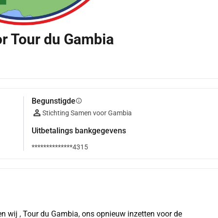
or Tour du Gambia
Begunstigde
info
Stichting Samen voor Gambia
Uitbetalings bankgegevens
**************4315
en wij , Tour du Gambia, ons opnieuw inzetten voor de 