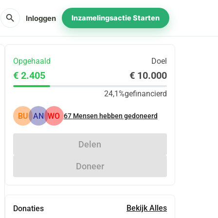
search
Inloggen
Inzamelingsactie Starten
Opgehaald
Doel
€ 2.405
€ 10.000
24,1%
gefinancierd
BU
AN
WO
67
Mensen hebben gedoneerd
Delen
Doneer
Bekijk Alles
Donaties