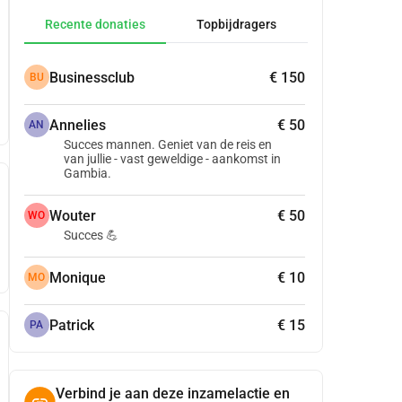
Recente donaties
Topbijdragers
Businessclub
€ 150
BU
Annelies
€ 50
AN
Succes mannen. Geniet van de reis en
van jullie - vast geweldige - aankomst in
Gambia.
Wouter
€ 50
WO
Succes 💪
Monique
€ 10
MO
Patrick
€ 15
PA
Verbind je aan deze inzamelactie en