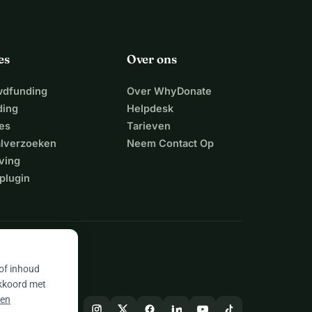
es
Over ons
wdfunding
Over WhyDonate
ding
Helpdesk
es
Tarieven
alverzoeken
Neem Contact Op
ving
plugin
 of inhoud
akkoord met
 en