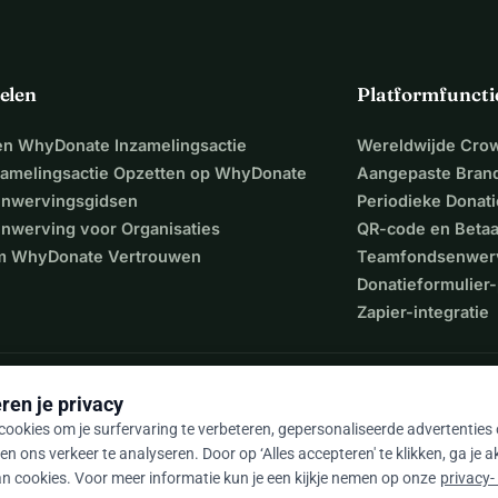
 belang dat voertuigen snel en effectief kunnen worden 
gen aan de verbetering van de gezondheidszorg in Gambia. Met 
elen
Platformfuncti
gelegen gebieden worden bereikt, kunnen medische 
 het transportnetwerk van gezondheidswerkers optimaal 
een WhyDonate Inzamelingsactie
Wereldwijde Cro
 het ambulancevervoer in heel Gambia. Ze zorgen voor 
zamelingsactie Opzetten op WhyDonate
Aangepaste Bran
ulances te schenken aan Riders for Health is duurzame inzet 
nwervingsgidsen
Periodieke Donati
 enorme boost aan de gezondheidszorg in het arme Gambia. 
nwerving voor Organisaties
QR-code en Beta
inde te brengen!
 WhyDonate Vertrouwen
Teamfondsenwer
Donatieformulier-
Zapier-integratie
ren je privacy
ookies om je surfervaring te verbeteren, gepersonaliseerde advertenties
en ons verkeer te analyseren. Door op ‘Alles accepteren' te klikken, ga je 
n cookies. Voor meer informatie kun je een kijkje nemen op onze
privacy-
9 / 5 op basis van 500+ reviews