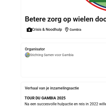
Betere zorg op wielen do
location_on
Crisis & Noodhulp
Gambia
Organisator
Stichting Samen voor Gambia
Verhaal van je inzamelingsactie
TOUR DU GAMBIA 2025
Na een succesvolle hulpactie en reis in 2022 will