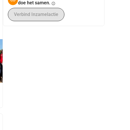
doe het samen.
info
Verbind Inzamelactie