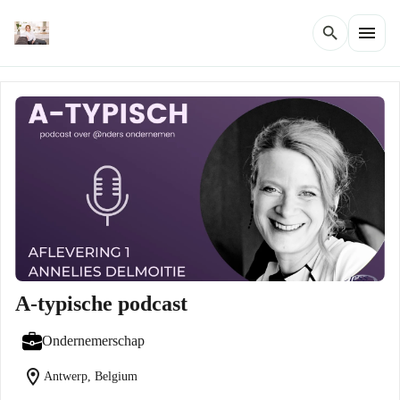
menu
search
A-typische podcast
Ondernemerschap
location_on
Antwerp, Belgium