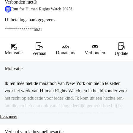
Verbonden met
info
Run for Human Rights Watch 2025!
Uitbetalings bankgegevens
**************6621
source_notes
groups
link
Motivatie
Donateurs
Verbonden
Verhaal
Update
Motivatie
Ik ren mee met de marathon van New York om me in te zetten 
voor het werk van Human Rights Watch, en in het bijzonder voor 
het recht op educatie voor ieder kind. Ik kom uit een hechte ren-
familie, en heb dan ook vanaf jonge leeftijd gemerkt hoe blij ik 
ervan word om te rennen en beseft hoe bijzonder het is om 
Lees meer
überhaupt te kunnen en mogen rennen. Mijn lievelingsmoment 
voor een run is na een lange school-, studie- of werkdag om even 
Verhaal van je inzamelingsactie