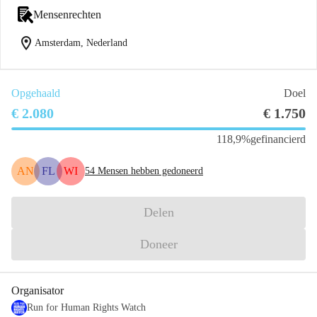
Mensenrechten
location_on
Amsterdam, Nederland
Opgehaald
Doel
€ 2.080
€ 1.750
118,9%
gefinancierd
AN
FL
WI
54
Mensen hebben gedoneerd
Delen
Doneer
Organisator
Run for Human Rights Watch