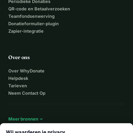
Periodieke Donaties
QR-code en Betaalverzoeken
Teamfondsenwerving
Donatieformulier-plugin
Zapier-integratie
Over ons
Over WhyDonate
Helpdesk
Tarieven
Neem Contact Op
expand_more
Meer bronnen
Wij waarderen je privacy