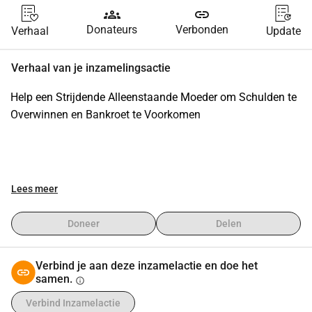
groups
link
Donateurs
Verbonden
Verhaal
Update
Verhaal van je inzamelingsactie
Help een Strijdende Alleenstaande Moeder om Schulden te 
Overwinnen en Bankroet te Voorkomen
Hallo, mijn naam is Daniela en ik ben een gescheiden 
Lees meer
moeder die in Roemenië woont. Ik neem vandaag contact 
met u op omdat ik geconfronteerd word met een 
Doneer
Delen
ongelooflijk moeilijke situatie en ik wanhopig uw hulp 
nodig heb om bankroet te voorkomen en een stabiele 
Verbind je aan deze inzamelactie en doe het
toekomst voor mijn kind te bieden.
samen.
info
Verbind Inzamelactie
Het leven is sinds mijn scheiding extreem uitdagend 