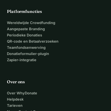
onmiddellijke verlichting bieden, maar ons ook hoop geven 
Platformfuncties
voor een betere toekomst. Bedankt dat u de tijd heeft 
genomen om mijn verhaal te lezen en voor het overwegen 
Wereldwijde Crowdfunding
om ons tijdens deze moeilijke periode te steunen. Uw hulp 
Aangepaste Branding
betekent voor ons meer dan woorden kunnen uitdrukken.
Periodieke Donaties
QR-code en Betaalverzoeken
Met oprechte dankbaarheid,
Teamfondsenwerving
Donatieformulier-plugin
Daniela
Zapier-integratie
Over ons
Over WhyDonate
Helpdesk
Tarieven