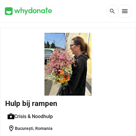
menu
search
Hulp bij rampen
Crisis & Noodhulp
location_on
București, Romania