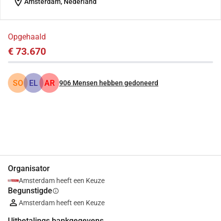
location_on
Amsterdam, Nederland
Opgehaald
€ 73.670
SO
EL
AR
906
Mensen hebben gedoneerd
Delen
Doneer
Organisator
Amsterdam heeft een Keuze
Begunstigde
info
Amsterdam heeft een Keuze
Uitbetalings bankgegevens