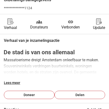
**************1124
groups
link
Donateurs
Verbonden
Verhaal
Update
Verhaal van je inzamelingsactie
De stad is van ons allemaal
Massatoerisme dreigt Amsterdam onleefbaar te maken. 
Souvenirwinkels verdringen buurtwinkels, woningen 
worden hotels, en de straten zijn overvol. De gemeente 
beloofde het aantal toeristische overnachtingen te 
Lees meer
beperken tot 20 miljoen per jaar. Toch worden er volgend 
jaar 25 miljoen verwacht. De beloften blijven woorden 
Doneer
Delen
zonder daden.
Daarom stappen wij naar de rechter