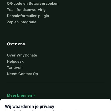
QR-code en Betaalverzoeken
Teamfondsenwerving
Donatieformulier-plugin
Zapier-integratie
Over ons
Over WhyDonate
Helpdesk
Tarieven
Neem Contact Op
expand_more
Meer bronnen
Wij waarderen je privacy