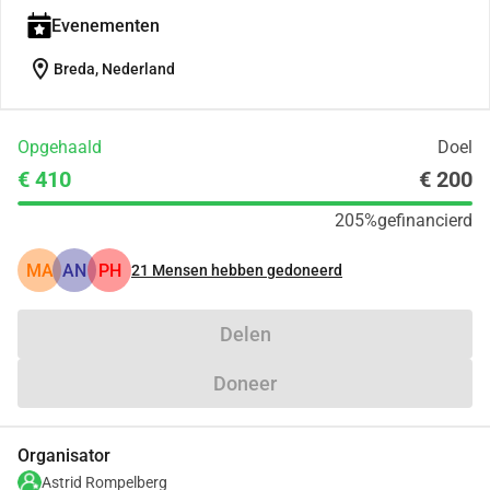
Evenementen
location_on
Breda, Nederland
Opgehaald
Doel
€ 410
€ 200
205%
gefinancierd
MA
AN
PH
21
Mensen hebben gedoneerd
Delen
Doneer
Organisator
Astrid Rompelberg