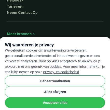
Helpdesk
Tarieven
Neem Contact Op
expand_more
Meer bronnen
Wij waarderen je privacy
We gebruiken cookies om je surfervaring te verbeteren,
gepersonaliseerde advertenties of inhoud weer te geven en ons
arrow_drop_down
Nl
verkeer te analyseren. Door op ‘Alles accepteren' te klikken, ga je
akkoord met ons gebruik van cookies. Voor meer informatie kun je
★★★★★
4,9 / 5 op basis van 500+ reviews
een kijkje nemen op onze
privacy- en cookiebeleid
.
Beheer voorkeuren
© 2012–2026
WhyDonate
Privacy en cookies
Alles afwijzen
cookie
Algemene voorwaarden
Cookie-instellingen
stripe
Gemaakt in Europa
★
Geverifieerde Partner
check
Accepteer alles