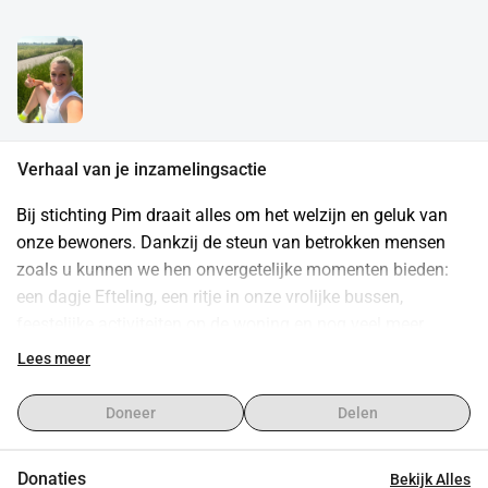
Verhaal van je inzamelingsactie
Bij stichting Pim draait alles om het welzijn en geluk van 
onze bewoners. Dankzij de steun van betrokken mensen 
zoals u kunnen we hen onvergetelijke momenten bieden: 
een dagje Efteling, een ritje in onze vrolijke bussen, 
feestelijke activiteiten op de woning en nog veel meer.
Website van Stichting Pim
Lees meer
Doneer
Delen
Donaties
Bekijk Alles