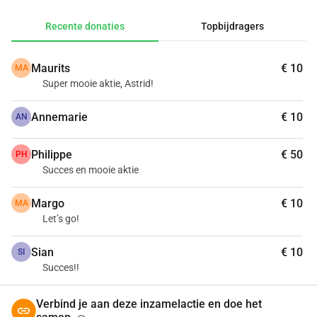
Recente donaties
Topbijdragers
Maurits
€ 10
MA
Super mooie aktie, Astrid!
Annemarie
€ 10
AN
Philippe
€ 50
PH
Succes en mooie aktie
Margo
€ 10
MA
Let’s go!
Sian
€ 10
SI
Succes!!
Verbind je aan deze inzamelactie en doe het