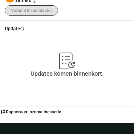
samen.
info
Verbind Inzamelactie
Update
info
Updates komen binnenkort.
flag
Rapporteer Inzamelingsactie