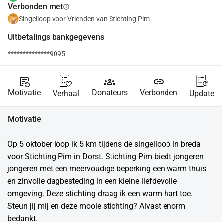
Verbonden met
info
Singelloop voor Vrienden van Stichting Pim
Uitbetalings bankgegevens
**************9095
source_notes
groups
link
Motivatie
Donateurs
Verbonden
Verhaal
Update
Motivatie
Op 5 oktober loop ik 5 km tijdens de singelloop in breda 
voor Stichting Pim in Dorst. Stichting Pim biedt jongeren 
jongeren met een meervoudige beperking een warm thuis 
en zinvolle dagbesteding in een kleine liefdevolle 
omgeving. Deze stichting draag ik een warm hart toe. 
Steun jij mij en deze mooie stichting? Alvast enorm 
bedankt.