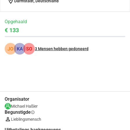
location_on
Darmstadt, Deutschland
Opgehaald
€ 133
JO
KA
SO
3
Mensen hebben gedoneerd
Delen
Doneer
Organisator
Michael Haßler
Begunstigde
info
Lieblingsmensch
Uitbetalings bankgegevens