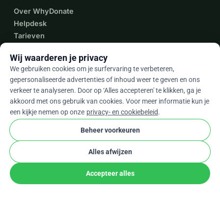
P.S.: Maar alsjeblieft, alsjeblieft, ssshh, ik wil niet dat zij, als 
Over WhyDonate
jullie weten over wie ik het heb, van deze verrassing hoort.
Helpdesk
Tarieven
Neem Contact Op
Wij waarderen je privacy
We gebruiken cookies om je surfervaring te verbeteren,
gepersonaliseerde advertenties of inhoud weer te geven en ons
expand_more
verkeer te analyseren. Door op ‘Alles accepteren' te klikken, ga je
Meer bronnen
akkoord met ons gebruik van cookies. Voor meer informatie kun je
een kijkje nemen op onze
privacy- en cookiebeleid
.
Beheer voorkeuren
arrow_drop_down
Nl
Alles afwijzen
★★★★★
4,9 / 5 op basis van 500+ reviews
Accepteer alles
Delen
Doneer
© 2012–2026
WhyDonate
Privacy en cookies
cookie
Algemene voorwaarden
Cookie-instellingen