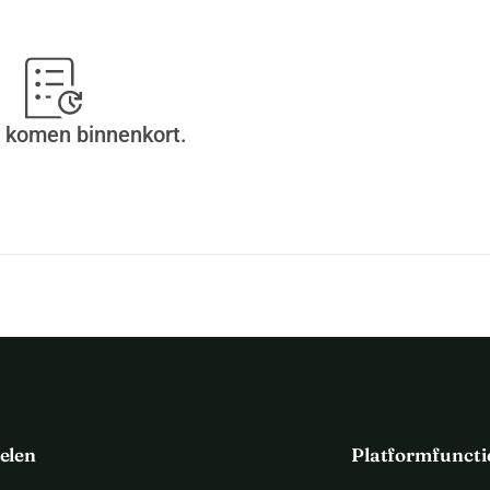
 komen binnenkort.
elen
Platformfuncti