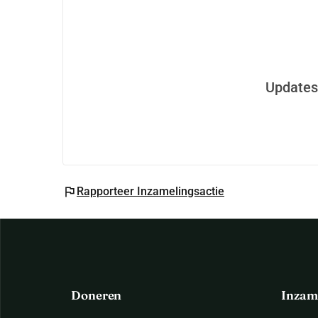
Updates
flag
Rapporteer Inzamelingsactie
Doneren
Inzam