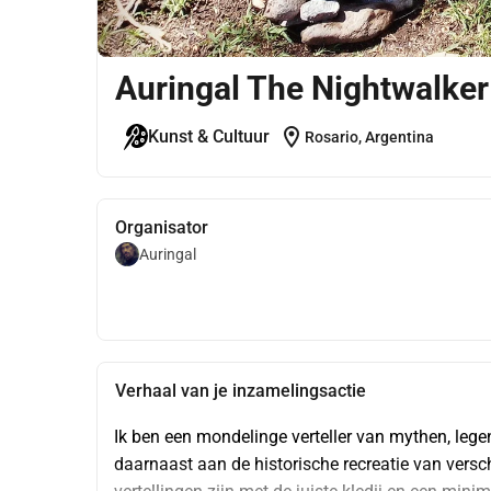
Auringal The Nightwalker
location_on
Kunst & Cultuur
Rosario, Argentina
Organisator
Auringal
Verhaal van je inzamelingsactie
Ik ben een mondelinge verteller van mythen, legen
daarnaast aan de historische recreatie van versch