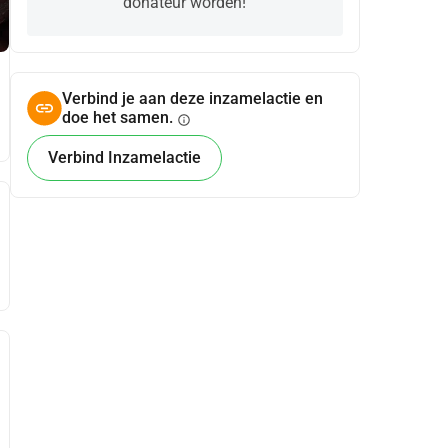
donateur worden!
Verbind je aan deze inzamelactie en
doe het samen.
info
Verbind Inzamelactie