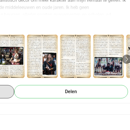
malistisch decor om meer karakter aan mijn verhaal te geven. Ik 
de middeleeuwen en oude jaren. Ik heb geen 
 beurzen, allerlei soorten evenementen en scholen, ad 
Delen