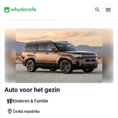
menu
search
Auto voor het gezin
Kinderen & Familie
location_on
Česká republika