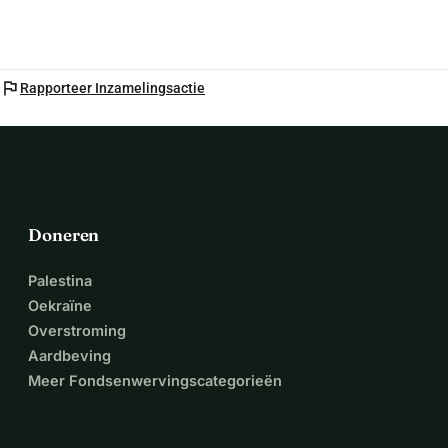
flag
Rapporteer Inzamelingsactie
Doneren
Palestina
Oekraïne
Overstroming
Aardbeving
Meer Fondsenwervingscategorieën