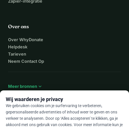
Zapier-integratie
Over ons
Over WhyDonate
Helpdesk
Tarieven
Neem Contact Op
expand_more
Meer bronnen
Wij waarderen je privacy
We gebruiken cookies om je surfervaring te verbeteren,
gepersonaliseerde advertenties of inhoud weer te geven en ons
arrow_drop_down
Nl
verkeer te analyseren. Door op ‘Alles accepteren' te klikken, ga je
akkoord met ons gebruik van cookies. Voor meer informatie kun je
★★★★★
4,9 / 5 op basis van 500+ reviews