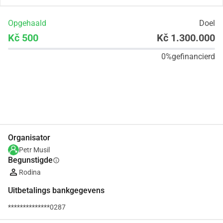
Opgehaald
Doel
Kč 500
Kč 1.300.000
0%
gefinancierd
Delen
Doneer
Organisator
Petr Musil
Begunstigde
info
Rodina
Uitbetalings bankgegevens
**************0287