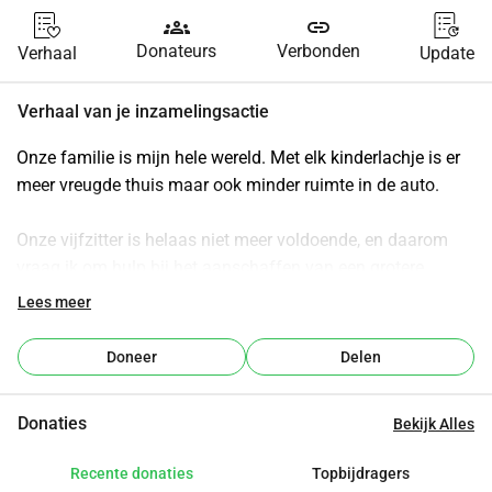
groups
link
Donateurs
Verbonden
Verhaal
Update
Verhaal van je inzamelingsactie
Onze familie is mijn hele wereld. Met elk kinderlachje is er 
meer vreugde thuis maar ook minder ruimte in de auto.
Onze vijfzitter is helaas niet meer voldoende, en daarom 
vraag ik om hulp bij het aanschaffen van een grotere 
gezinsauto.
Lees meer
Ik weet dat er veel belangrijkere inzamelingen zijn, maar 
zelfs een kleine gift kan ons helpen om de kinderen 
Doneer
Delen
comfort en veiligheid te bieden.
Ik dank uit de grond van mijn hart iedereen die ons steunt.
Donaties
Bekijk Alles
De ingezamelde fondsen zullen worden gebruikt voor de 
aankoop van een grotere gezinsauto, die ons in staat stelt 
Recente donaties
Topbijdragers
om veilig samen te reizen.