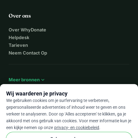
Over ons
Over WhyDonate
Helpdesk
Tarieven
Neem Contact Op
expand_more
Meer bronnen
Wij waarderen je privacy
We gebruiken cookies om je surfervaring te verbeteren,
gepersonaliseerde advertenties of inhoud weer te geven en ons
arrow_drop_down
Nl
verkeer te analyseren. Door op ‘Alles accepteren' te klikken, ga je
akkoord met ons gebruik van cookies. Voor meer informatie kun je
★★★★★
4,9 / 5 op basis van 500+ reviews
een kijkje nemen op onze
privacy- en cookiebeleid
.