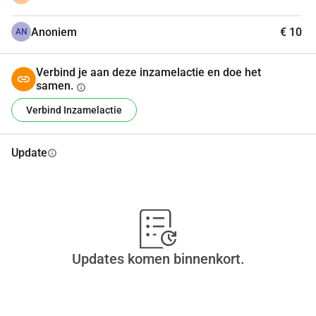
Anoniem
€ 10
AN
Verbind je aan deze inzamelactie en doe het
samen.
info
Verbind Inzamelactie
Update
info
Updates komen binnenkort.