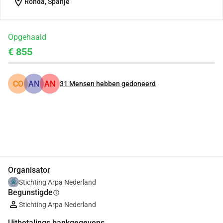
location_on
Ronda, Spanje
Opgehaald
€ 855
CO
AN
AN
31
Mensen hebben gedoneerd
Delen
Doneer
Organisator
Stichting Arpa Nederland
Begunstigde
info
Stichting Arpa Nederland
Uitbetalings bankgegevens