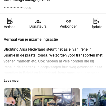
**************0900
groups
link
Donateurs
Verbonden
Verhaal
Update
Verhaal van je inzamelingsactie
Stichting Arpa Nederland steunt het asiel van Irene in 
Spanje in de plaats Ronda. We zorgen voor transporten met 
voer en manden etc. Ook hebben al vele honden die bij 
Irene in de shelter zijn opgevangen hun weg gevonden naar 
mandjes in België en Nederland. Irene staat er alleen voor 
en werkt keihard samen met een groep vrijwilligers in 
Lees meer
Spanje en in Nederland.
Helaas heeft nu haar auto het begeven! Zonder kan ze echt 
niet. De shelter in Ronda ligt buiten de stad. Ronda ligt in 
de bergen. Het redden van honden, zorgen dat ze indien 