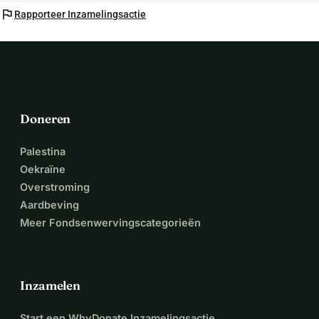
flag
Rapporteer Inzamelingsactie
Doneren
Palestina
Oekraïne
Overstroming
Aardbeving
Meer Fondsenwervingscategorieën
Inzamelen
Start een WhyDonate Inzamelingsactie