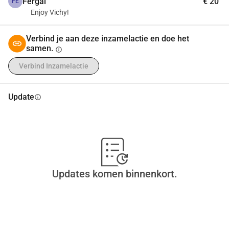
Fergal
€ 20
FE
Enjoy Vichy!
Verbind je aan deze inzamelactie en doe het
samen.
info
Verbind Inzamelactie
Update
info
Updates komen binnenkort.