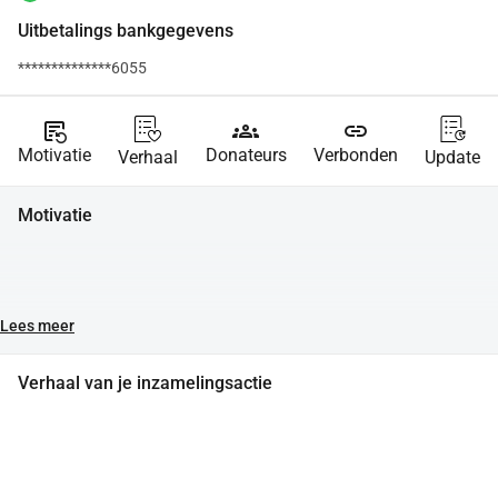
Uitbetalings bankgegevens
**************6055
source_notes
groups
link
Motivatie
Donateurs
Verbonden
Verhaal
Update
Motivatie
Lees meer
Verhaal van je inzamelingsactie