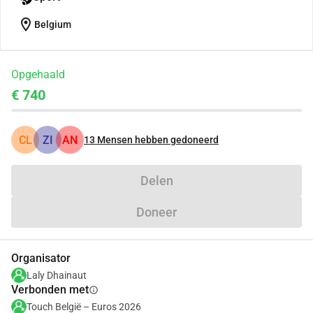
location_on
Belgium
Opgehaald
€ 740
CL
ZI
AN
13
Mensen hebben gedoneerd
Delen
Doneer
Organisator
Laly Dhainaut
Verbonden met
info
Touch België – Euros 2026