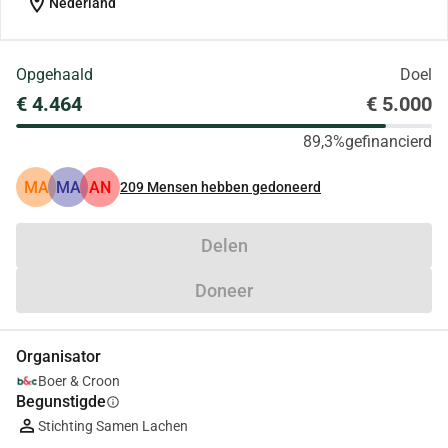
location_on
Nederland
Opgehaald
Doel
€ 4.464
€ 5.000
89,3%
gefinancierd
MA
MA
AN
209
Mensen hebben gedoneerd
Delen
Doneer
Organisator
Boer & Croon
Begunstigde
info
Stichting Samen Lachen