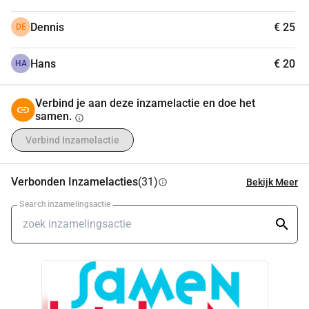
Dennis
€ 25
DE
Hans
€ 20
HA
Verbind je aan deze inzamelactie en doe het
samen.
info
Verbind Inzamelactie
Verbonden Inzamelacties
(31)
Bekijk Meer
info
Search inzamelingsactie