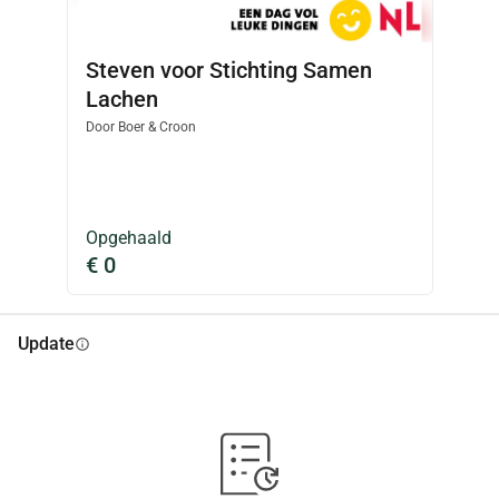
Steven voor Stichting Samen
Lachen
Door
Boer & Croon
Opgehaald
€ 0
Update
info