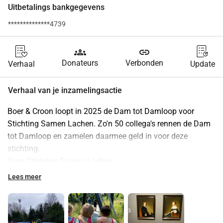
Uitbetalings bankgegevens
**************4739
groups
link
Donateurs
Verbonden
Verhaal
Update
Verhaal van je inzamelingsactie
Boer & Croon loopt in 2025 de Dam tot Damloop voor 
Stichting Samen Lachen. Zo'n 50 collega's rennen de Dam 
tot Damloop en zamelen daarmee geld in voor deze 
stichting.
Over Stichting Samen Lachen
Heel wat kinderen kunnen er door hun thuissituatie nooit 
Lees meer
een dagje uit. Omdat er geen geld voor is. Of omdat er thuis 
andere problemen zijn. Ook deze kinderen hebben recht op 
plezier. Stichting Samen Lachen organiseert voor deze 