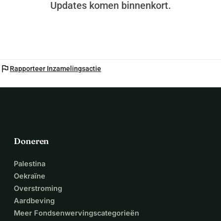
Updates komen binnenkort.
flag
Rapporteer Inzamelingsactie
Doneren
Palestina
Oekraïne
Overstroming
Aardbeving
Meer Fondsenwervingscategorieën