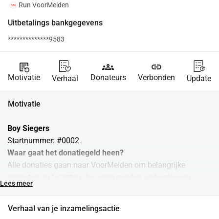
Run VoorMeiden
Uitbetalings bankgegevens
**************9583
source_notes
groups
link
Motivatie
Donateurs
Verbonden
Verhaal
Update
Motivatie
Boy Siegers
Startnummer: #0002
Waar gaat het donatiegeld heen?
Alle donaties gaan naar VoorMeiden om belangrijke 
projecten op te zetten die jonge meiden ondersteunen, 
Lees meer
zowel in Nederland als in het buitenland. We organiseren 
interactieve workshops waarin meiden leren over hun 
Verhaal van je inzamelingsactie
menstruatie, gezondheid, en zelfvertrouwen. Daarnaast 