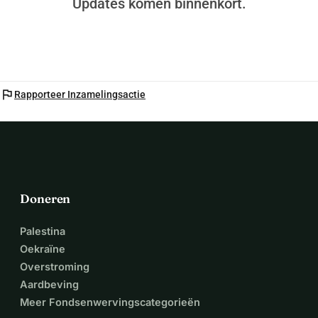
Updates komen binnenkort.
flag
Rapporteer Inzamelingsactie
Doneren
Palestina
Oekraïne
Overstroming
Aardbeving
Meer Fondsenwervingscategorieën