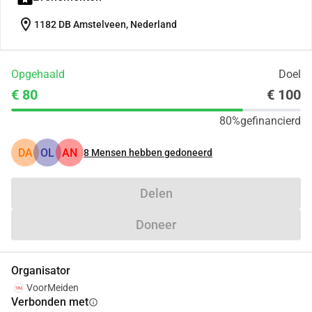
location_on
1182 DB Amstelveen, Nederland
Opgehaald
Doel
€ 80
€ 100
80%
gefinancierd
DA
OL
AN
8
Mensen hebben gedoneerd
Delen
Doneer
Organisator
VoorMeiden
Verbonden met
info