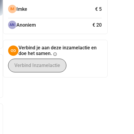
Imke
€ 5
IM
Anoniem
€ 20
AN
Verbind je aan deze inzamelactie en
doe het samen.
info
Verbind Inzamelactie