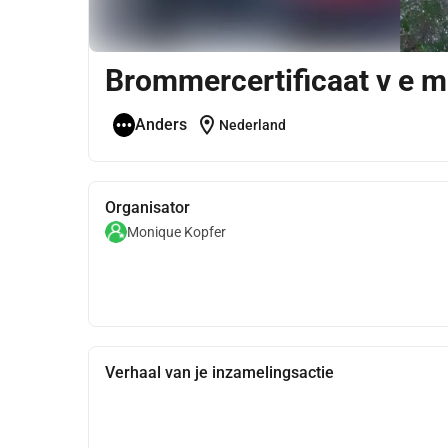
Brommercertificaat v e m
location_on
Anders
Nederland
Organisator
Monique Kopfer
Verhaal van je inzamelingsactie