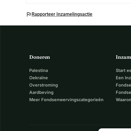
flag
Rapporteer Inzamelingsactie
Doneren
Inzam
Palestina
Start 
Oekraïne
Een In
Overstroming
Fondse
Aardbeving
Fondse
Meer Fondsenwervingscategorieën
Waarom