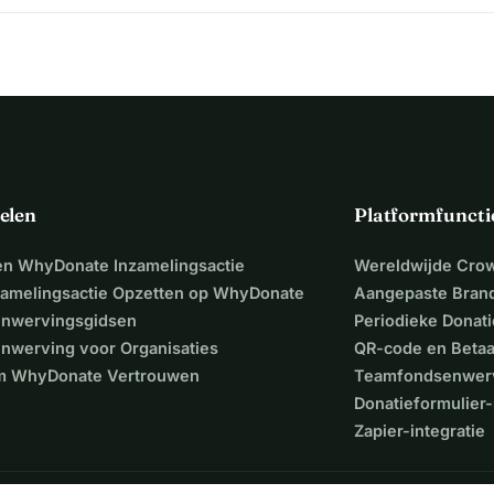
elen
Platformfuncti
een WhyDonate Inzamelingsactie
Wereldwijde Cro
zamelingsactie Opzetten op WhyDonate
Aangepaste Bran
nwervingsgidsen
Periodieke Donati
nwerving voor Organisaties
QR-code en Beta
 WhyDonate Vertrouwen
Teamfondsenwer
Donatieformulier-
Zapier-integratie