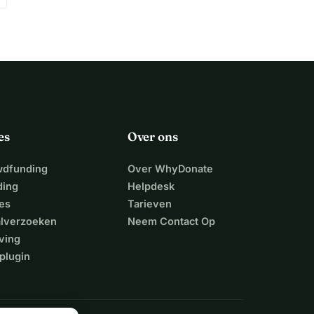
es
Over ons
wdfunding
Over WhyDonate
ding
Helpdesk
es
Tarieven
alverzoeken
Neem Contact Op
ving
plugin