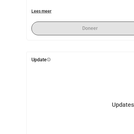
Lees meer
Doneer
Update
info
Updates