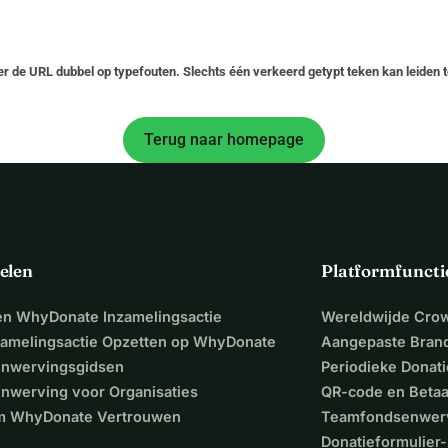
er de URL dubbel op typefouten. Slechts één verkeerd getypt teken kan leiden t
Terug naar homepage
elen
Platformfuncti
een WhyDonate Inzamelingsactie
Wereldwijde Cro
zamelingsactie Opzetten op WhyDonate
Aangepaste Bran
nwervingsgidsen
Periodieke Donati
nwerving voor Organisaties
QR-code en Beta
 WhyDonate Vertrouwen
Teamfondsenwer
Donatieformulier-