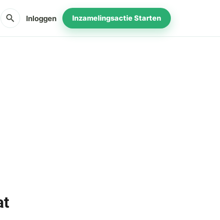
search
Inloggen
Inzamelingsactie Starten
at