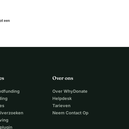
ot een
es
Over ons
wdfunding
Over WhyDonate
ding
Helpdesk
es
Tarieven
alverzoeken
Neem Contact Op
ving
plugin