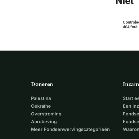
Niet
Controle
404 fout.
Doneren
Inzam
Palestina
Start 
Oekraïne
Een In
Overstroming
Fondse
Aardbeving
Fondse
Meer Fondsenwervingscategorieën
Waarom