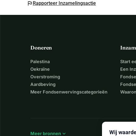
flag
Rapporteer Inzamelingsactie
Doneren
Inzam
Palestina
Start 
Oekraïne
Een In
Overstroming
Fondse
Aardbeving
Fondse
Meer Fondsenwervingscategorieën
Waarom
Wij waarde
expand_more
Meer bronnen