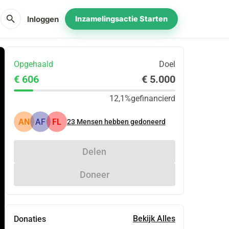
search
Inloggen
Inzamelingsactie Starten
Opgehaald
Doel
€ 606
€ 5.000
12,1%
gefinancierd
AN
AF
FL
23
Mensen hebben gedoneerd
Delen
Doneer
Bekijk Alles
Donaties