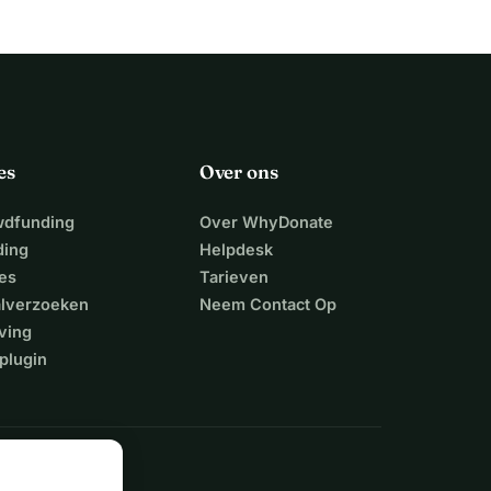
es
Over ons
wdfunding
Over WhyDonate
ding
Helpdesk
es
Tarieven
alverzoeken
Neem Contact Op
ving
plugin