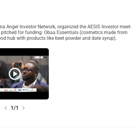
ana Angel Investor Network, organized the AESIS Investor meet-
 pitched for funding: Obaa Essentials (cosmetics made from
ood hub with products like beet powder and date syrup).
play_circle
chevron_left
chevron_right
1/1