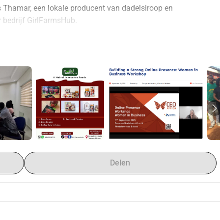
s Thamar, een lokale producent van dadelsiroop en 
 bedrijf GirlFarmsHub.
 toegang tot formele financiering bij een bank, waar ze dan 
buiten de boot, want ze is te groot voor microfinance en te 
ussen 2000 en 5000 euro kan zij de machine kopen die ze 
e nemen. Wij willen deze ondernemers graag helpen groeien.
e gebruiken voor certificering voor export, nieuwe machines of 
persoonlijk kennen en waar we al langer mee werken. Onder 
ondernemer dit na een periode van groei weer terug, zodat we 
s een revolving grant). Hierdoor helpt je donatie niet 1 maar 
Delen
 we te bewijzen dat deze bedrijven, juist met kleinere 
unnen terugbetalen. Als CEO Africa willen we dat bewijs 
fonds voor ondernemers, waarbij we bedrijfsadvies en leningen 