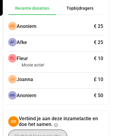
Recente donaties
Topbijdragers
Anoniem
€ 25
AN
Afke
€ 25
AF
Fleur
€ 10
FL
Mooie actie!
Joanna
£ 10
JO
Anoniem
€ 50
AN
Verbind je aan deze inzamelactie en
doe het samen.
info