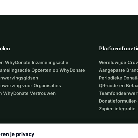
elen
Platformfuncti
een WhyDonate Inzamelingsactie
Wereldwijde Cro
zamelingsactie Opzetten op WhyDonate
Aangepaste Bran
nwervingsgidsen
Periodieke Donati
nwerving voor Organisaties
QR-code en Beta
 WhyDonate Vertrouwen
Teamfondsenwer
Donatieformulier-
Zapier-integratie
ren je privacy