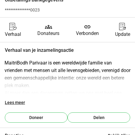
**************0023
groups
link
Donateurs
Verbonden
Verhaal
Update
Verhaal van je inzamelingsactie
MaitriBodh Parivaar is een wereldwijde familie van 
vrienden met mensen uit alle levensgebieden, verenigd door 
een gemeenschappelijke intentie: onze wereld een betere 
plek maken.
Al meer dan een decennium zetten we ons met heel ons 
hart in om liefde, vrede en vriendschap in gemeenschappen 
Lees meer
te versterken gedragen door de krachtige visie "Één wereld, 
één familie".
Doneer
Delen
Door onze sociale en milieuprojecten, evenals spirituele 
initiatieven, creëren we ruimtes waarin diepe verbinding en 