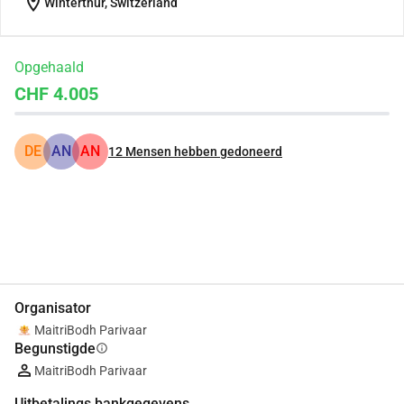
location_on
Winterthur, Switzerland
Opgehaald
CHF 4.005
DE
AN
AN
12
Mensen hebben gedoneerd
Delen
Doneer
Organisator
MaitriBodh Parivaar
Begunstigde
info
MaitriBodh Parivaar
Uitbetalings bankgegevens