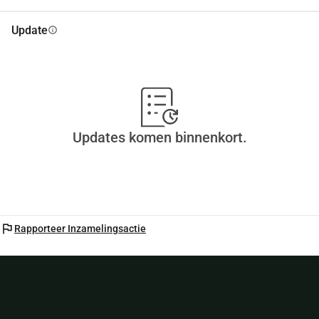
Update
info
Updates komen binnenkort.
flag
Rapporteer Inzamelingsactie