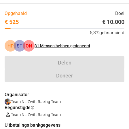
Opgehaald
Doel
€ 525
€ 10.000
5,3%
gefinancierd
HP
ST
ON
31
Mensen hebben gedoneerd
Delen
Doneer
Organisator
Team NL Zwift Racing Team
Begunstigde
info
Team NL Zwift Racing Team
Uitbetalings bankgegevens