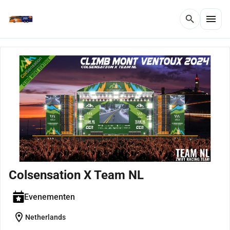
menu
search
Colsensation X Team NL
Evenementen
location_on
Netherlands