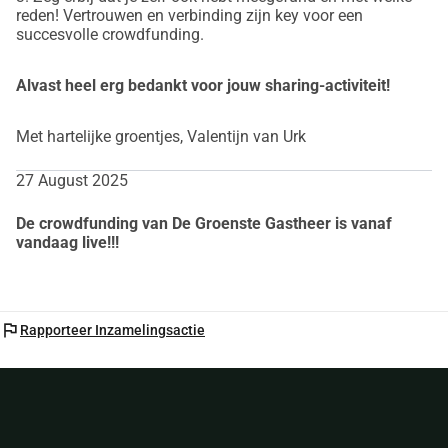
uiterlijk 30 september 2025 op te halen, 
reden! Vertrouwen en verbinding zijn key voor een
succesvolle crowdfunding.
kan ik bovenstaande ambitie, samen 
met uw hulp, echt concretiseren!
Alvast heel erg bedankt voor jouw sharing-activiteit!
Met hartelijke groentjes, Valentijn van Urk
What’s in it for you?
27 August 2025
Verderop in deze beschrijving kunt u 
De crowdfunding van De Groenste Gastheer is vanaf
lezen welke directe doelstellingen ik 
vandaag live!!!
met het geld van deze crowdfunding 
wil gaan realiseren. 
Maar laten we 
flag
Rapporteer Inzamelingsactie
eerst met wat leukers starten: een 
tegenprestatie.
 Want niet alleen is het 
zo dat u uw financiële bijdrage weer 