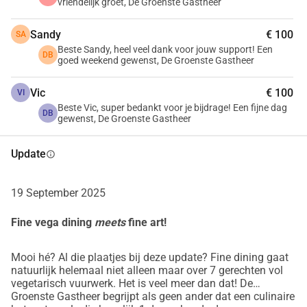
(zoals verderop in deze beschrijving 
vriendelijk groet, De Groenste Gastheer
vermeld)
 mogelijk vertraging oploopt 
Sandy
€ 100
SA
Beste Sandy, heel veel dank voor jouw support! Een
of helemaal geen doorgang kan 
DB
goed weekend gewenst, De Groenste Gastheer
vinden(!)
Vic
€ 100
VI
 TIP: vul enkel uw initialen in, ga dus 
Beste Vic, super bedankt voor je bijdrage! Een fijne dag
DB
gewenst, De Groenste Gastheer
niet voor anoniem bijdragen en uw e-
Update
info
mailadres blijft zodoende WEL 
zichtbaar voor De Groenste Gastheer
19 September 2025
(niet voor de buitenwereld uiteraard). 
Fine vega dining
meets
fine art!
Op deze manier hoeft u geen onnodige 
Mooi hé? Al die plaatjes bij deze update? Fine dining gaat
correspondentie te verwachten.
natuurlijk helemaal niet alleen maar over 7 gerechten vol
vegetarisch vuurwerk. Het is veel meer dan dat! De
Groenste Gastheer begrijpt als geen ander dat een culinaire