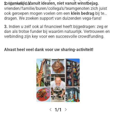
toegankelijk.
Vanuit idealen, niet vanuit winstbejag.
2.
Vermeld dat
Nederland wil verdienen. 
Een primeur, 
vrienden/familie/buren/collega’s/teamgenoten zich juist
ook geroepen mogen voelen om een
klein bedrag
bij te
want er is geen enkel 1-
dragen. We zoeken support van duizenden vega-fans!
michelinsterrestaurant waar zónder vis 
3.
Indien u zelf ook al financieel heeft bijgedragen: zeg er
dan als trotse funder bij waaróm natuurlijk. Vertrouwen en
en vlees gekookt wordt. Bovendien 
verbinding zijn key voor een succesvolle crowdfunding.
kent het prijskaartje voor een 
Alvast heel veel dank voor uw sharing-activiteit!
vegetarisch sterrenmenu niet zelden 
de recordprijs die ook geplakt wordt op 
een menu met kaviaar, kreeft en 
reebok. Dat kan goedkoper, voor u als 
gast dus, door simpelweg alleen een 
vegetarisch menu op dat niveau aan te 
chevron_left
chevron_right
1/1
bieden! En dat is precies wat de 