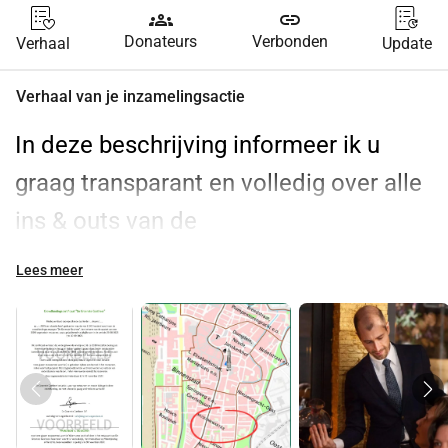
groups
link
Donateurs
Verbonden
Verhaal
Update
Verhaal van je inzamelingsactie
In deze beschrijving informeer ik u 
graag transparant en volledig over alle 
ins & outs van de 
crowdfundingscampagne van De 
Lees meer
Groenste Gastheer, die een prachtige, 
culinaire droom werkelijkheid kan laten 
worden! Eerlijk is eerlijk: het kan best 
even lezen zijn, maar dan weet u ook 