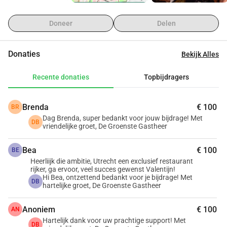
precies waar u aan toe bent. Draag bij 
met een bedrag dat bij u past, bekijk 
Doneer
Delen
een aantal mooie tegenprestaties én 
Donaties
Bekijk Alles
reserveer vast een tafel om deze 
straks ook te kunnen verzilveren. Oh 
Recente donaties
Topbijdragers
en… vergeet niet het nieuws overal te 
Brenda
€ 100
BR
helpen delen natuurlijk!
Dag Brenda, super bedankt voor jouw bijdrage! Met
DB
vriendelijke groet, De Groenste Gastheer
WILT U ANONIEM BIJDRAGEN
? Dat 
Bea
€ 100
BE
kan, maar dit houdt in dat uw 
Heerliijk die ambitie, Utrecht een exclusief restaurant
rijker, ga ervoor, veel succes gewenst Valentijn!
gegevens straks 
NIET
 bekend zijn bij 
Hi Bea, ontzettend bedankt voor je bijdrage! Met
DB
hartelijke groet, De Groenste Gastheer
De Groenste Gastheer, en dat het per 
Anoniem
€ 100
mail toesturen van een certificaat 
AN
Hartelijk dank voor uw prachtige support! Met
DB