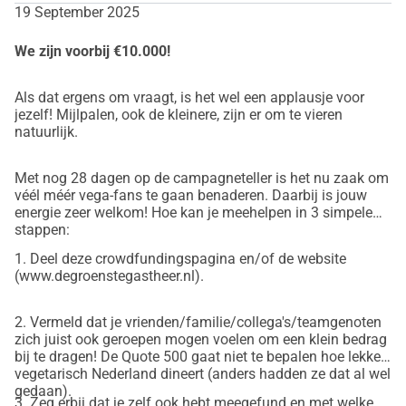
19 September 2025
planning is. Om de lat lekker hoog te 
We zijn voorbij €10.000!
leggen: het liefst scoren we die ster 
direct in het eerste jaar na opening; 
Als dat ergens om vraagt, is het wel een applausje voor
jezelf! Mijlpalen, ook de kleinere, zijn er om te vieren
Michelin zelf is hier ook al over 
natuurlijk.
geïnformeerd.
Met nog 28 dagen op de campagneteller is het nu zaak om
véél méér vega-fans te gaan benaderen. Daarbij is jouw
Zo’n vernieuwend plan kan natuurlijk 
energie zeer welkom! Hoe kan je meehelpen in 3 simpele
stappen:
niet met halve voorbereidingen, en niet 
1. Deel deze crowdfundingspagina en/of de website
zonder gedegen financiering. Vandaar 
(www.degroenstegastheer.nl).
dat ik u graag wil vragen om bij te 
2. Vermeld dat je vrienden/familie/collega's/teamgenoten
dragen in de crowdfunding hiervoor. 
zich juist ook geroepen mogen voelen om een klein bedrag
bij te dragen! De Quote 500 gaat niet te bepalen hoe lekker
Als het lukt om de geplande €300.000 
vegetarisch Nederland dineert (anders hadden ze dat al wel
gedaan).
3. Zeg erbij dat je zelf ook hebt meegefund en met welke