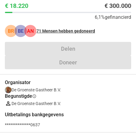
€ 18.220
€ 300.000
6,1%
gefinancierd
BR
BE
AN
71
Mensen hebben gedoneerd
Delen
Doneer
Organisator
De Groenste Gastheer B.V.
Begunstigde
info
De Groenste Gastheer B.V.
Uitbetalings bankgegevens
**************0637