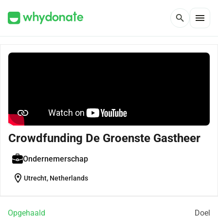
menu
search
Crowdfunding De Groenste Gastheer
Ondernemerschap
location_on
Utrecht, Netherlands
Opgehaald
Doel