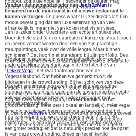
Goed, wat is precies 
hotspot, zoals die hopelijk 1 december de deuren mag
Vandaar dat niemand minder dan
JanIsDeMan
is
openen, een totaalbeleving hoort te worden.
benaderd om de muurkunst in dit nieuwe restaurant te
komen verzorgen.
En guess what? Hij zei direct “Ja!” Een
het verhaal?
mooie bevestiging dat een luxe eetervaring van veel
afhankelijk is, maar niet van koken met vis en vlees.
Jan is -zeker onder Utrechters- een echte artistieke ster.
Door de hele stad (en ver daarbuiten) kan je op straat lopen
1 december 2025 wil ik, 
Valentijn van 
en ineens verrast worden door één van zijn prachtige
muurpaintings, vaak over de vólle lengte. Maar binnen
Urk
, een nieuw restaurant openen in 
schilderen? Dat hoort niet standaard bij zijn portfolio. Des
Afgelopen weekend zijn we mooi uitgelicht door onder
te unieker zal het eindresultaat zijn, als straks zijn kunst te
hartje Utrecht, met een 100% 
andere De Hippe Vegetariër en in de herfsteditie van
bewonderen is vanaf uw tafel!
“
Lekker Vega
”, het kwartaalmagazine van de
vegetarische keuken. Tot zover niks 
Vegetariërsbond. Dat hebben we gemerkt m.b.t. de
bijdragen in de crowdfunding, Bij het schrijven van deze
nieuws, ware het niet dat ik met mijn 
Daarom andermaal nog even in 3 snelle, eenvoudige
update tikt de teller al ruim €16.000! Goed nieuws
stappen hoe u kan bijdragen aan de opstart van het eerste
natuurlijk, en dus ook andermaal dank aan u. Echter, met
team vanaf dag één niet alleen gasten 
volledig vegetarische Nederlandse restaurant met
nog dik twee weken te gaan, is
méér bereik
van het
michelinsterambitie:
grootste belang. Méér pers (lokaal en landelijk), méér vega-
een mooie middag of avond willen 
fans die het nieuws horen (juist via u) betekent dat het
1.
Deel de
website
en/of deze crowdfundingspagina zoveel
totale streefbedrag nog steeds binnen kan zijn op 30
mogelijk.
TIP:
vergeet daarbij uw buurt/wijk groepsapp
bezorgen, 
maar óók de eerste volledig 
september. De één kiest voor €100, een ander kiest voor
niet; er lezen meer vega- en flexitariërs mee dan u denkt!
een groter bedrag; en dat is natuurlijk precies hoe de opzet
vegetarische michelinster van 
is van deze crowdfunding. Breed en tegelijkertijd