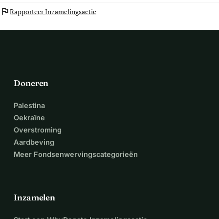
flag
Rapporteer Inzamelingsactie
Doneren
Palestina
Oekraïne
Overstroming
Aardbeving
Meer Fondsenwervingscategorieën
Inzamelen