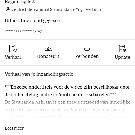
Begunstigde
info
Centre International Sivananda de Yoga Vedanta
Uitbetalings bankgegevens
**************8981
groups
link
Donateurs
Verbonden
Verhaal
Update
Verhaal van je inzamelingsactie
***Engelse ondertitels voor de video zijn beschikbaar door 
de ondertiteling optie in Youtube in te schakelen***
De Sivananda Ashram is een toevluchtsoord van innerlijke 
vrede. Al twee decennia verwelkomt het degenen die op 
zoek zijn naar herverbinding met het essentiële. Hier leert 
men yoga, meditatie, onbaatzuchtige dienst -- men leert 
Lees meer
zichzelf kennen, liefhebben, geven. We nodigen u uit om 