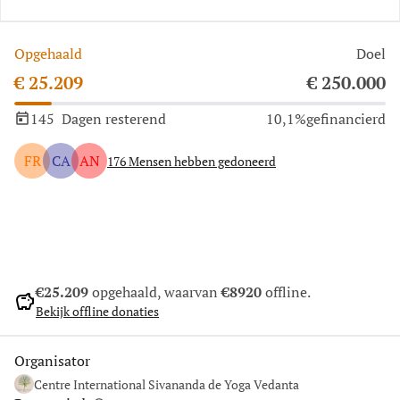
Opgehaald
Doel
€ 25.209
€ 250.000
145
Dagen resterend
10,1%
gefinancierd
FR
CA
AN
176
Mensen hebben gedoneerd
Delen
Doneer
€25.209
opgehaald, waarvan
€8920
offline.
savings
Bekijk offline donaties
Organisator
Centre International Sivananda de Yoga Vedanta