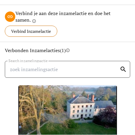
https://sivanandaparis.org/
Ontdek de leerstellingen van de Sivananda Yoga Ashram
Verbind je aan deze inzamelactie en doe het
samen.
https://youtu.be/Y3VphelJrQ4
info
Verbind Inzamelactie
Verbonden Inzamelacties
(1)
info
Search inzamelingsactie