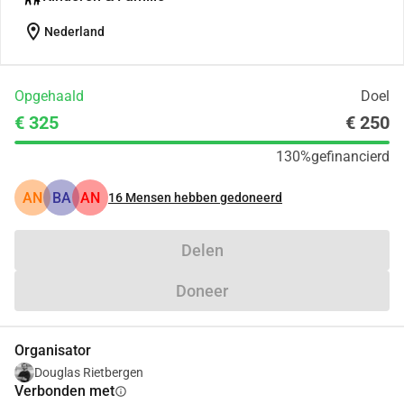
location_on
Nederland
Opgehaald
Doel
€ 325
€ 250
130%
gefinancierd
AN
BA
AN
16
Mensen hebben gedoneerd
Delen
Doneer
Organisator
Douglas Rietbergen
Verbonden met
info