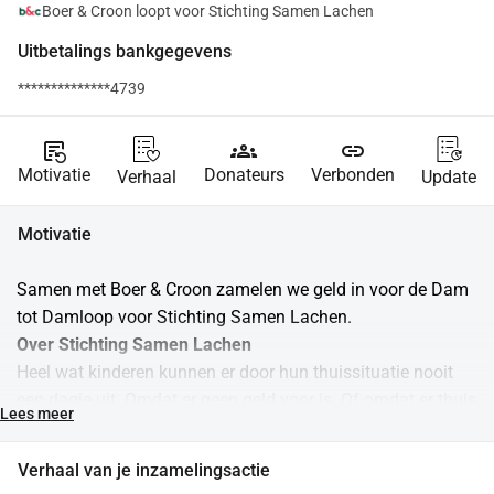
Boer & Croon loopt voor Stichting Samen Lachen
Uitbetalings bankgegevens
**************4739
source_notes
groups
link
Motivatie
Donateurs
Verbonden
Verhaal
Update
Motivatie
Samen met Boer & Croon zamelen we geld in voor de Dam 
tot Damloop voor Stichting Samen Lachen. 
Over Stichting Samen Lachen
Heel wat kinderen kunnen er door hun thuissituatie nooit 
een dagje uit. Omdat er geen geld voor is. Of omdat er thuis 
Lees meer
andere problemen zijn. Ook deze kinderen hebben recht op 
plezier. Stichting Samen Lachen organiseert voor deze 
Verhaal van je inzamelingsactie
kinderen eens per maand een ontspannend, creatief en leuk 