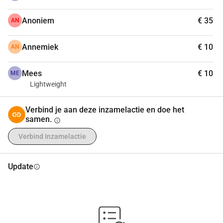
Anoniem
€ 35
AN
Annemiek
€ 10
AN
Mees
€ 10
ME
Lightweight
Verbind je aan deze inzamelactie en doe het
samen.
info
Verbind Inzamelactie
Update
info