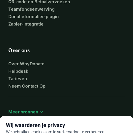
QR-code en Betaalverzoeken
Teamfondsenwerving
Donatieformulier-plugin
Zapier-integratie
Over ons
Over WhyDonate
Helpdesk
Tarieven
Neem Contact Op
expand_more
Meer bronnen
Wij waarderen je privacy
We gebruiken cookies om je surfervaring te verbeteren,