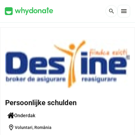
menu
search
Persoonlijke schulden
Onderdak
location_on
Voluntari, România