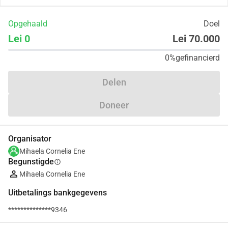
Opgehaald
Doel
Lei 0
Lei 70.000
0%
gefinancierd
Delen
Doneer
Organisator
Mihaela Cornelia Ene
Begunstigde
info
Mihaela Cornelia Ene
Uitbetalings bankgegevens
**************9346