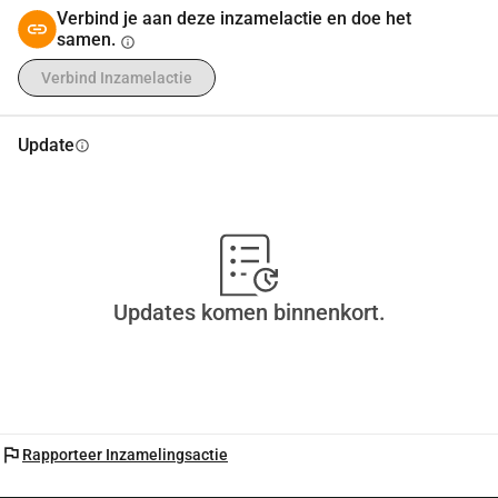
Verbind je aan deze inzamelactie en doe het
samen.
info
Verbind Inzamelactie
Update
info
Updates komen binnenkort.
flag
Rapporteer Inzamelingsactie