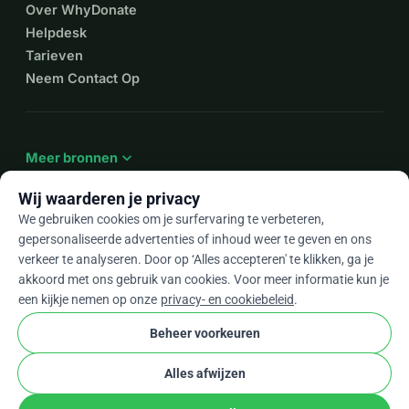
Over WhyDonate
Helpdesk
Tarieven
Neem Contact Op
expand_more
Meer bronnen
Wij waarderen je privacy
We gebruiken cookies om je surfervaring te verbeteren,
gepersonaliseerde advertenties of inhoud weer te geven en ons
arrow_drop_down
Nl
verkeer te analyseren. Door op ‘Alles accepteren' te klikken, ga je
akkoord met ons gebruik van cookies. Voor meer informatie kun je
★★★★★
4,9 / 5 op basis van 500+ reviews
een kijkje nemen op onze
privacy- en cookiebeleid
.
Beheer voorkeuren
© 2012–2026
WhyDonate
Privacy en cookies
Alles afwijzen
cookie
Algemene voorwaarden
Cookie-instellingen