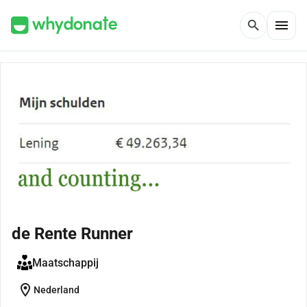
menu
search
de Rente Runner
Maatschappij
location_on
Nederland