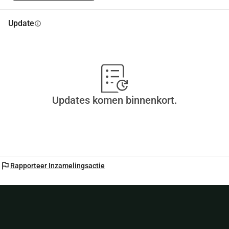
Update
info
Updates komen binnenkort.
flag
Rapporteer Inzamelingsactie