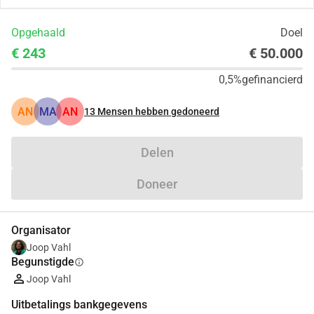
Opgehaald
Doel
€ 243
€ 50.000
0,5%
gefinancierd
AN
MA
AN
13
Mensen hebben gedoneerd
Delen
Doneer
Organisator
Joop Vahl
Begunstigde
info
Joop Vahl
Uitbetalings bankgegevens