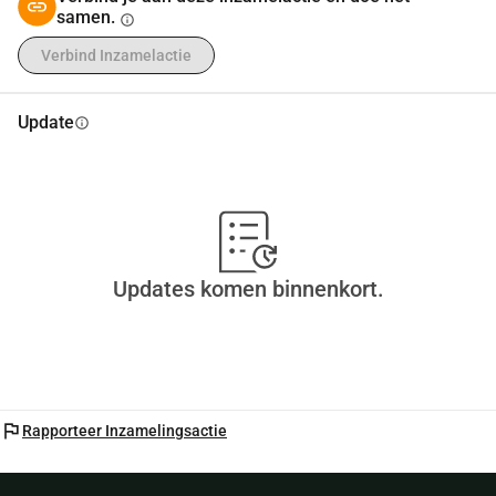
samen.
info
Verbind Inzamelactie
Update
info
Updates komen binnenkort.
flag
Rapporteer Inzamelingsactie