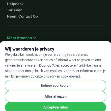
Helpdesk
Tarieven
Neem Contact Op
expand_more
Meer bronnen
Wij waarderen je privacy
We gebruiken cookies om je surfervaring te verbeteren,
gepersonaliseerde advertenties of inhoud weer te geven en ons
arrow_drop_down
Nl
verkeer te analyseren. Door op ‘Alles accepteren' te klikken, ga je
akkoord met ons gebruik van cookies. Voor meer informatie kun je
★★★★★
4,9 / 5 op basis van 500+ reviews
een kijkje nemen op onze
privacy- en cookiebeleid
.
Beheer voorkeuren
© 2012–2026
WhyDonate
Privacy en cookies
Alles afwijzen
cookie
Algemene voorwaarden
Cookie-instellingen
stripe
Gemaakt in Europa
★
Geverifieerde Partner
check
Accepteer alles