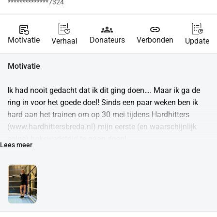
**************7324
source_notes
groups
link
Motivatie
Donateurs
Verbonden
Verhaal
Update
Motivatie
Ik had nooit gedacht dat ik dit ging doen…. Maar ik ga de 
ring in voor het goede doel! Sinds een paar weken ben ik 
hard aan het trainen om op 30 mei tijdens Hardhitters 
(www.hardhittersbreda.nl) mijn eerste (en waarschijnlijk 
enige) bokswedstrijd te gaan doen!
Lees meer
Dit alles doe ik ik voor het prachtige goede doel ‘de 
Beschermde Wieg’.
De bedoeling is natuurlijk om zoveel mogelijk geld op te 
halen voor dit belangrijke doel.
Hoe kan je mij helpen?
1. Een kaartje kopen en mij aanmoedigen: