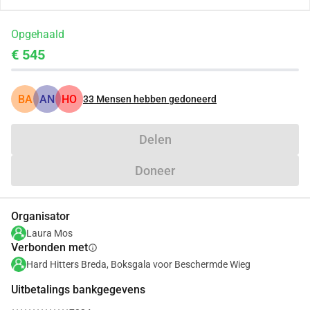
Opgehaald
€ 545
BA
AN
HO
33
Mensen hebben gedoneerd
Delen
Doneer
Organisator
Laura Mos
Verbonden met
info
Hard Hitters Breda, Boksgala voor Beschermde Wieg
Uitbetalings bankgegevens