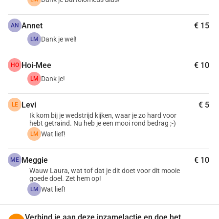
boksers en ons steunen door hier een donatie te doen. Wat 
je ook kiest, elke bijdrage helpt. Groot of klein: het telt, en 
Annet
€ 15
AN
het maakt impact mogelijk. 🙌
Dank je wel!
LM
Hoi-Mee
€ 10
HO
Dank je!
LM
Levi
€ 5
LE
Ik kom bij je wedstrijd kijken, waar je zo hard voor
hebt getraind. Nu heb je een mooi rond bedrag ;-)
Wat lief!
LM
Meggie
€ 10
ME
Wauw Laura, wat tof dat je dit doet voor dit mooie
goede doel. Zet hem op!
Wat lief!
LM
Verbind je aan deze inzamelactie en doe het