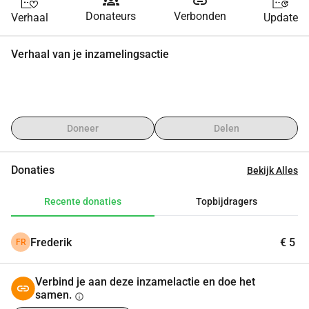
groups
link
Donateurs
Verbonden
Verhaal
Update
Verhaal van je inzamelingsactie
Doneer
Delen
Donaties
Bekijk Alles
Recente donaties
Topbijdragers
Frederik
€ 5
FR
Verbind je aan deze inzamelactie en doe het
samen.
info