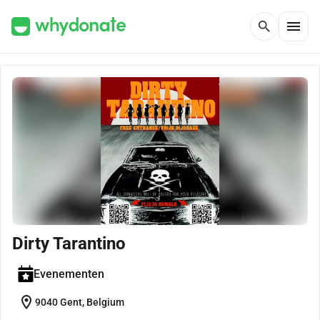
menu
search
Dirty Tarantino
Evenementen
location_on
9040 Gent, Belgium