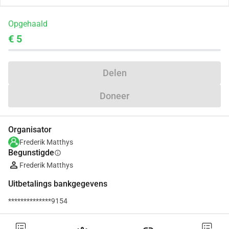
Opgehaald
€ 5
Delen
Doneer
Organisator
Frederik Matthys
Begunstigde
info
Frederik Matthys
Uitbetalings bankgegevens
**************9154