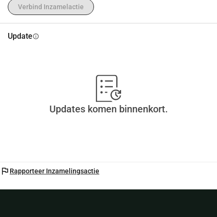
Verbind Inzamelactie
Update
info
Updates komen binnenkort.
flag
Rapporteer Inzamelingsactie