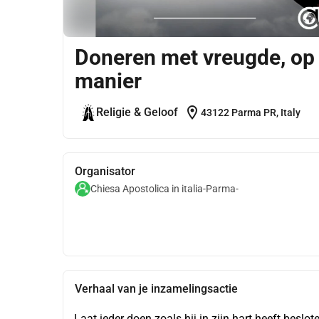
Doneren met vreugde, op
manier
location_on
Religie & Geloof
43122 Parma PR, Italy
Organisator
Chiesa Apostolica in italia-Parma-
Verhaal van je inzamelingsactie
Laat ieder doen zoals hij in zijn hart heeft beslot