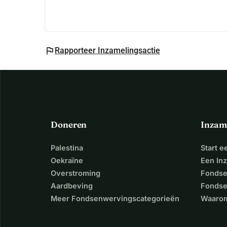
flag
Rapporteer Inzamelingsactie
Doneren
Inzam
Palestina
Start 
Oekraïne
Een In
Overstroming
Fondse
Aardbeving
Fondse
Meer Fondsenwervingscategorieën
Waarom