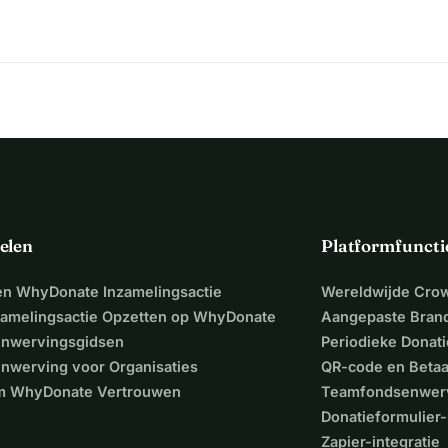
elen
Platformfuncti
een WhyDonate Inzamelingsactie
Wereldwijde Cro
zamelingsactie Opzetten op WhyDonate
Aangepaste Bran
nwervingsgidsen
Periodieke Donati
nwerving voor Organisaties
QR-code en Beta
 WhyDonate Vertrouwen
Teamfondsenwer
Donatieformulier-
Zapier-integratie