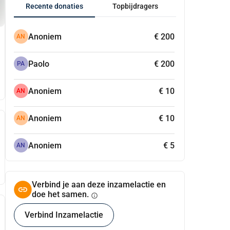
Recente donaties
Topbijdragers
Anoniem
€ 200
AN
Paolo
€ 200
PA
Anoniem
€ 10
AN
Anoniem
€ 10
AN
Anoniem
€ 5
AN
Verbind je aan deze inzamelactie en
doe het samen.
info
Verbind Inzamelactie