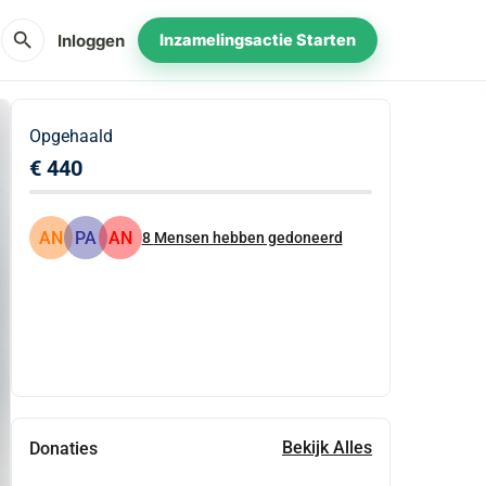
search
Inloggen
Inzamelingsactie Starten
Opgehaald
€ 440
AN
PA
AN
8
Mensen hebben gedoneerd
Delen
Doneer
Bekijk Alles
Donaties