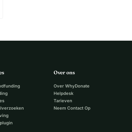
es
Over ons
wdfunding
Over WhyDonate
ding
Helpdesk
es
Tarieven
alverzoeken
Neem Contact Op
ving
plugin