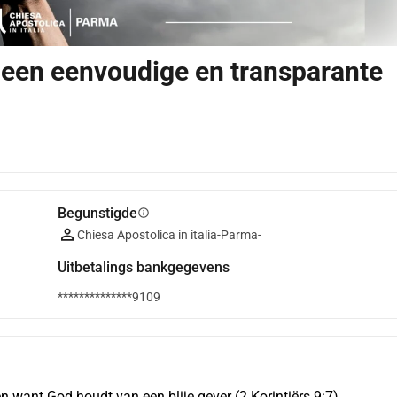
 een eenvoudige en transparante
Begunstigde
info
Chiesa Apostolica in italia-Parma-
Uitbetalings bankgegevens
**************9109
en want God houdt van een blije gever (2 Korintiërs 9:7). 