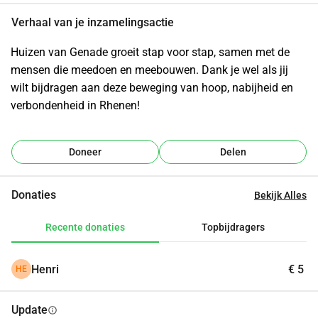
Verhaal van je inzamelingsactie
Huizen van Genade groeit stap voor stap, samen met de 
mensen die meedoen en meebouwen. Dank je wel als jij 
wilt bijdragen aan deze beweging van hoop, nabijheid en 
verbondenheid in Rhenen!
Doneer
Delen
Donaties
Bekijk Alles
Recente donaties
Topbijdragers
Henri
€ 5
HE
Update
info