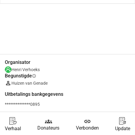
Delen
Doneer
Organisator
Henri Verhoeks
Begunstigde
info
Huizen van Genade
Uitbetalings bankgegevens
**************0895
groups
link
Donateurs
Verbonden
Verhaal
Update